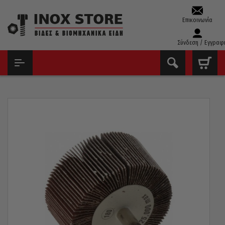
Επικοινωνία
Σύνδεση / Εγγραφ
ΑΡΧΙΚΉ
ΔΊΣΚΟΙ - ΛΕΙΑΝΤΙΚΆ
ΣΜΥΡΙΔΌΠΑΝΑ ΜΕ ΆΞΟΝΑ
ΣΜΥΡΙΔΌΠΑΝΟ ΜΕ ΆΞΟΝΑ COMET P60 80×40