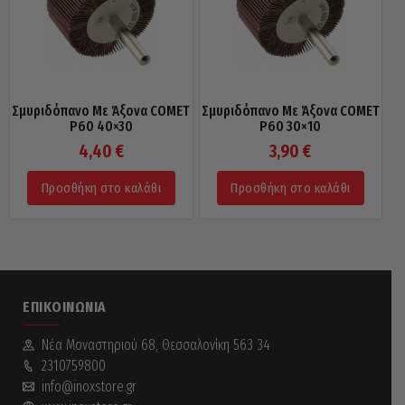
Σμυριδόπανο Με Άξονα COMET
Σμυριδόπανο Με Άξονα COMET
P60 40×30
P60 30×10
4,40
€
3,90
€
Προσθήκη στο καλάθι
Προσθήκη στο καλάθι
ΕΠΙΚΟΙΝΩΝΊΑ
Νέα Mοναστηριού 68, Θεσσαλονίκη 563 34
2310759800
info@inoxstore.gr