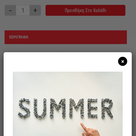
Προσθήκη Στο Καλάθι
ΠΕΡΙΓΡΑΦΉ
Εφαρμογή: σε χάλυβα, κράμα
×
ανοξείδωτου χάλυβα, χρώμα μετάλλων,
καουτσούκ.
ΚΟΚΚΟΣ : Α60
ΑΞΟΝΑΣ 6mm
RPM MAX : 9.000
Σχετικά προϊόντα