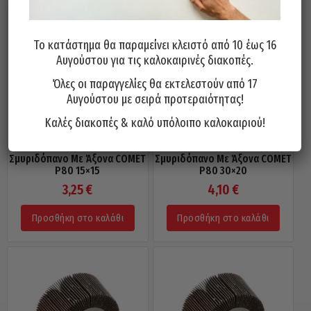
Το κατάστημα θα παραμείνει κλειστό από 10 έως 16
Αυγούστου για τις καλοκαιρινές διακοπές.
Όλες οι παραγγελίες θα εκτελεστούν από 17
Αυγούστου με σειρά προτεραιότητας!
Καλές διακοπές & καλό υπόλοιπο καλοκαιριού!
Σμυριδόπανο Με Άξονα COMET
Σμυριδόπανο Με Άξονα COMET
P80 15×15
P80 30×20
3,25
€
4,10
€
Προσθήκη στο καλάθι
Προσθήκη στο καλάθι