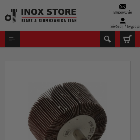
Επικοινωνία
Σύνδεση / Εγγραφ
ΑΡΧΙΚΉ
ΔΊΣΚΟΙ - ΛΕΙΑΝΤΙΚΆ
ΣΜΥΡΙΔΌΠΑΝΑ ΜΕ ΆΞΟΝΑ
ΣΜΥΡΙΔΌΠΑΝΟ ΜΕ ΆΞΟΝΑ COMET P80 80×40