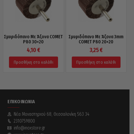
Σμυριδόπανο Με Άξονα COMET
Σμυριδόπανο Με Άξονα 3mm
P80 30×20
COMET P80 20×20
4,10
€
3,25
€
Προσθήκη στο καλάθι
Προσθήκη στο καλάθι
ΕΠΙΚΟΙΝΩΝΊΑ
Νέα Mοναστηριού 68, Θεσσαλονίκη 563 34
2310759800
info@inoxstore.gr