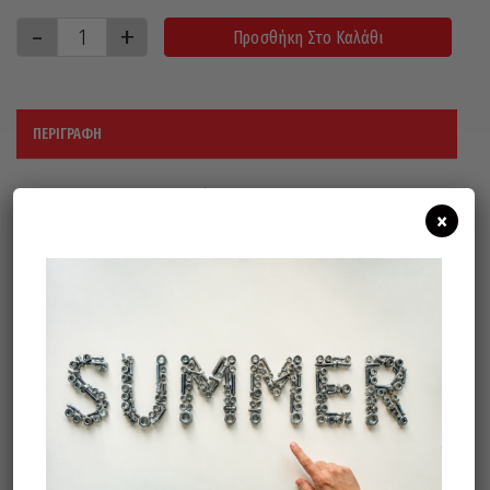
Προσθήκη Στο Καλάθι
ΠΕΡΙΓΡΑΦΉ
Εφαρμογή: σε χάλυβα, κράμα
×
ανοξείδωτου χάλυβα, χρώμα μετάλλων,
καουτσούκ.
ΚΟΚΚΟΣ : Α80
ΑΞΟΝΑΣ 6mm
RPM MAX : 9.000
Σχετικά προϊόντα