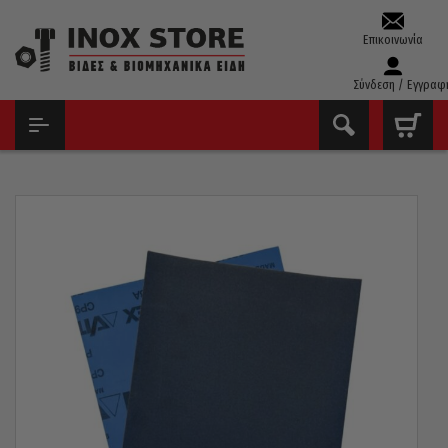
Επικοινωνία
Σύνδεση / Εγγραφ
ΑΡΧΙΚΉ
ΔΊΣΚΟΙ - ΛΕΙΑΝΤΙΚΆ
ΓΥΑΛΌΧΑΡΤΑ - ΝΤΟΥΚΌΧΑΡΤΑ
ΣΜΥΡΙΔΌΠΑΝΟ ΤΣΕΧΊΑΣ P150