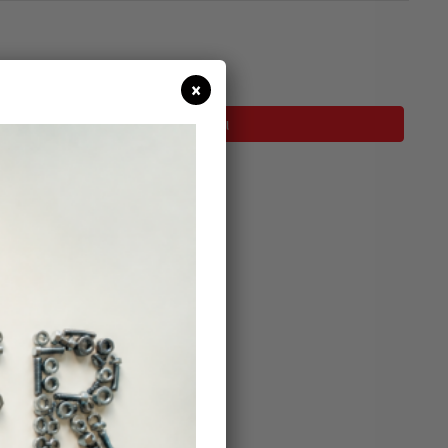
σιμο
×
Προσθήκη Στο Καλάθι