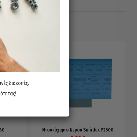
ινές διακοπές.
ιότητας!
80
Ντουκόχαρτο Νερού Smirdex P2500