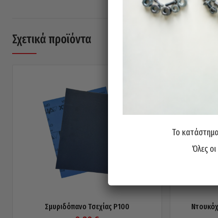
Σχετικά προϊόντα
Το κατάστημα 
Όλες οι
Σμυριδόπανο Τσεχίας P100
Ντουκόχ