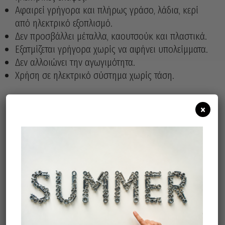
Αφαιρεί γρήγορα και πλήρως γράσο, λάδια, κερί
από ηλεκτρικό εξοπλισμό.
Δεν προσβάλλει μέταλλα, καουτσούκ και πλαστικά.
Εξατμίζεται γρήγορα χωρίς να αφήνει υπολείμματα.
Δεν αλλοιώνει την αγωγιμότητα.
Χρήση σε ηλεκτρικό σύστημα χωρίς τάση.
×
Άμεσα διαθέσιμο
Διαθεσιμότητα:
Προσθήκη Στο Καλάθι
Σχετικά προϊόντα