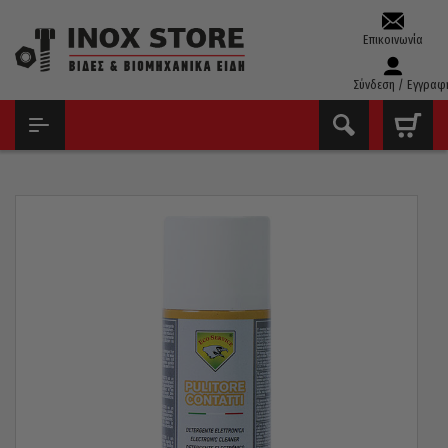
Επικοινωνία
Σύνδεση / Εγγραφ
ΑΡΧΙΚΉ
ΧΗΜΙΚΆ – ΣΠΡΈΙ – ΚΌΛΛΕΣ
ΤΕΧΝΙΚΆ ΣΠΡΈΙ
ΣΠΡΈΙ ΚΑΘΑΡΙΣΜΟΎ ΕΠΑΦΏΝ ECO SERVICE PULITORE CONTATTI
200ML