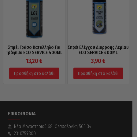
Σπρέι Γράσο Κατάλληλο Για
Σπρέι Ελέγχου Διαρροής Αερίου
Τρόφιμα ECO SERVICE 400ML
ECO SERVICE 400ML
13,20
€
3,90
€
Προσθήκη στο καλάθι
Προσθήκη στο καλάθι
ΕΠΙΚΟΙΝΩΝΊΑ
Νέα Mοναστηριού 68, Θεσσαλονίκη 563 34
2310759800