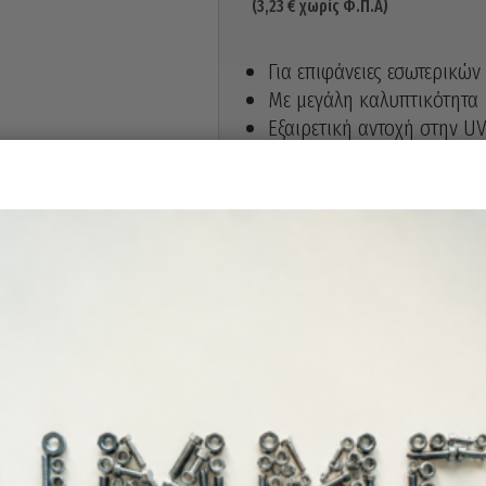
(
3,23
€
χωρίς Φ.Π.Α)
Για επιφάνειες εσωτερικώ
Με μεγάλη καλυπτικότητα
Εξαιρετική αντοχή στην U
Είναι κατάλληλο για διάφο
κεραμικά κ.α.
Στεγνώνει πολύ γρήγορα
Εφαρμόζεται σε καθαρές κα
400ml
Άμεσα διαθέ
Διαθεσιμότητα: