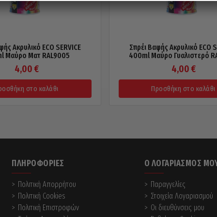
φής Ακρυλικό ECO SERVICE
Σπρέι Βαφής Ακρυλικό ECO 
l Μαύρο Ματ RAL9005
400ml Μαύρο Γυαλιστερό R
4,00
€
4,00
€
ροσθήκη στο καλάθι
Προσθήκη στο καλάθι
ΠΛΗΡΟΦΟΡΊΕΣ
Ο ΛΟΓΑΡΙΑΣΜΌΣ ΜΟ
Πολιτική Απορρήτου
Παραγγελίες
Πολιτική Cookies
Στοιχεία Λογαριασμού
Πολιτική Επιστροφών
Οι διευθύνσεις μου