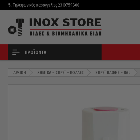
Τηλεφωνικές παραγγελίες
2310759800
ΠΡΟΪΌΝΤΑ
ΑΡΧΙΚΉ
ΧΗΜΙΚΆ – ΣΠΡΈΙ – ΚΌΛΛΕΣ
ΣΠΡΈΙ ΒΑΦΉΣ - RAL