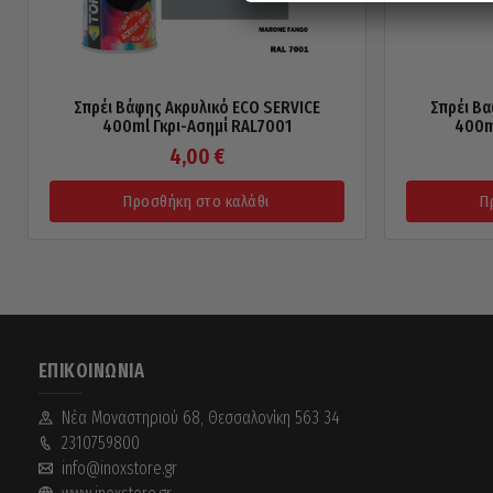
Σπρέι Βάφης Ακρυλικό ECO SERVICE
Σπρέι Βα
400ml Γκρι-Ασημί RAL7001
400m
4,00
€
Προσθήκη στο καλάθι
Π
ΕΠΙΚΟΙΝΩΝΊΑ
Νέα Mοναστηριού 68, Θεσσαλονίκη 563 34
2310759800
info@inoxstore.gr