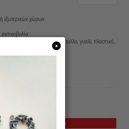
ν ή εξωτερικών χώρων
V ακτινοβολία
ρα είδη υλικών, όπως ξύλο, μέταλλο, γυαλί, πλαστικό,
×
ι στεγνές επιφάνειες
σιμο
Προσθήκη Στο Καλάθι