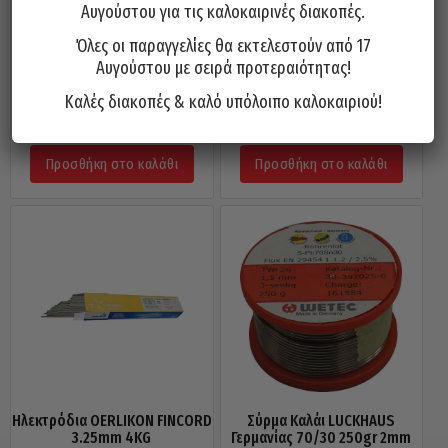
Αυγούστου για τις καλοκαιρινές διακοπές.
Όλες οι παραγγελίες θα εκτελεστούν από 17
Αυγούστου με σειρά προτεραιότητας!
Σύρμα Ηλεκτροκόλλησης
Πάστα Σολντερινη LUCKHAUS
OERLIKON PLW 1mm 15KG
Γερμανίας 50gr
Καλές διακοπές & καλό υπόλοιπο καλοκαιριού!
51,75
€
4,00
€
Προσθήκη στο καλάθι
Προσθήκη στο καλάθι
Ηλεκτρόδια OERLIKON FINCORD
Σύρμα Καλάι LUCKHAUS
3.25mm 4KG
Γερμανίας 70/30 250gr 2mm