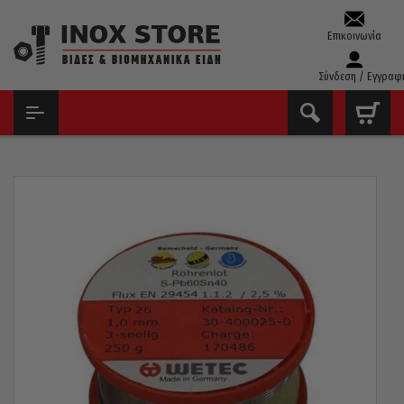
Επικοινωνία
Σύνδεση / Εγγραφ
ΑΡΧΙΚΉ
ΕΡΓΑΛΕΊΑ ΧΕΙΡΌΣ - ΑΝΑΛΏΣΙΜΑ
ΗΛΕΚΤΡΌΔΙΑ - ΣΎΡΜΑ - ΚΑΛΆΙ
ΣΎΡΜΑ ΚΑΛΆΙ LUCKHAUS ΓΕΡΜΑΝΊΑΣ 60/40 250GR 1,5MM