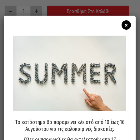
Προσθήκη Στο Καλάθι
×
Σχετικά προϊόντα
Το κατάστημα θα παραμείνει κλειστό από 10 έως 16
Αυγούστου για τις καλοκαιρινές διακοπές.
Χαρτοταινία PRIMO Λευκή
Αντιολισθητική Ταινία
36mm / 45 YRDS
Αυτοκόλλητη PRIMO 24mm X 5
Όλες οι παραγγελίες θα εκτελεστούν από 17