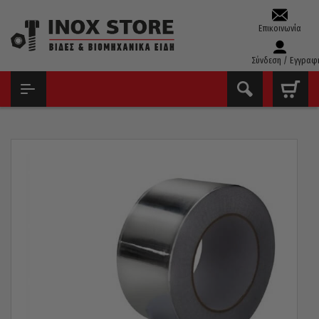
Επικοινωνία
Σύνδεση / Εγγραφ
ΑΡΧΙΚΉ
ΧΗΜΙΚΆ – ΣΠΡΈΙ – ΚΌΛΛΕΣ
ΤΑΙΝΊΕΣ & ΥΛΙΚΆ ΣΥΣΚΕΥΑΣΊΑΣ
ΤΑΙΝΊΑ ΑΛΟΥΜΙΝΊΟΥ PRIMO 48MM X 10 ΜΈΤΡΑ