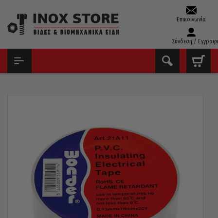
Επικοινωνία
Σύνδεση / Εγγραφ
ΑΡΧΙΚΉ
ΧΗΜΙΚΆ – ΣΠΡΈΙ – ΚΌΛΛΕΣ
ΤΑΙΝΊΕΣ & ΥΛΙΚΆ ΣΥΣΚΕΥΑΣΊΑΣ
ΤΑΙΝΊΑ ΜΟΝΩΤΙΚΉ ΛΕΥΚΉ WONDER 19MM/20YRDS