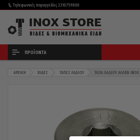
Τηλεφωνικές παραγγελίες
2310759800
ΠΡΟΪΌΝΤΑ
ΑΡΧΙΚΉ
ΒΊΔΕΣ
ΤΆΠΕΣ ΛΑΔΙΟΎ
ΤΆΠΑ ΛΑΔΙΟΎ ΆΛΛΕΝ INOX 