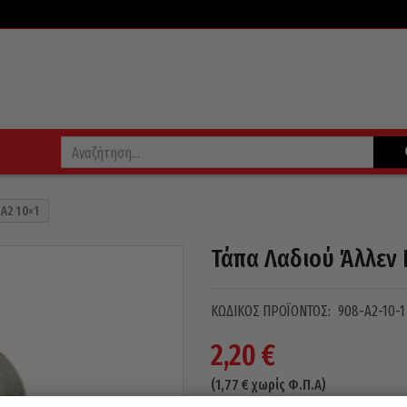
A2 10×1
Τάπα Λαδιού Άλλεν 
ΚΩΔΙΚΌΣ ΠΡΟΪΌΝΤΟΣ:
908-A2-10-1
2,20
€
(
1,77
€
χωρίς Φ.Π.Α)