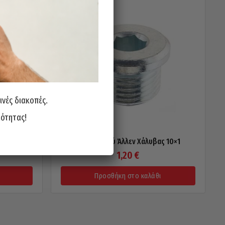
ινές διακοπές.
ιότητας!
×1.5
Τάπα Λαδιού Άλλεν Χάλυβας 10×1
1,20
€
Προσθήκη στο καλάθι