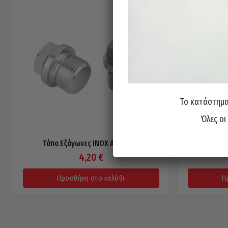
Το κατάστημα 
Όλες οι
Τάπα Εξάγωνες INOX A4 12×1.5
Τάπα Λαδ
4,20
€
Προσθήκη στο καλάθι
Π