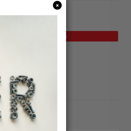
×
σιμο
Προσθήκη Στο Καλάθι