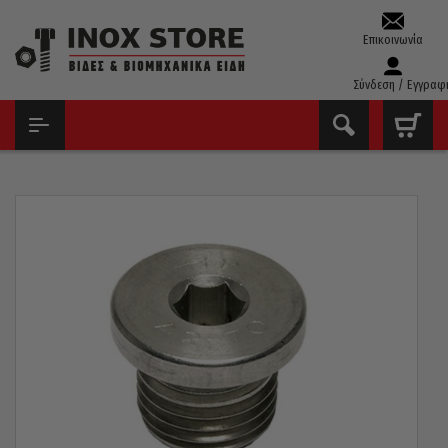
Επικοινωνία
Σύνδεση / Εγγραφ
ΑΡΧΙΚΉ
ΒΊΔΕΣ
ΤΆΠΕΣ ΛΑΔΙΟΎ
ΤΆΠΑ ΛΑΔΙΟΎ ΆΛΛΕΝ INOX A4 16×1.5