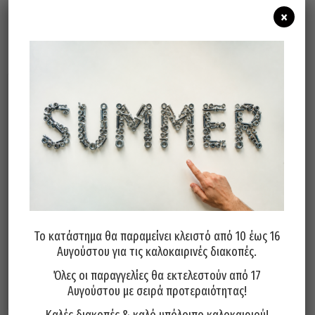
×
Σχετικά προϊόντα
Τάπα Λαδιού Άλλεν INOX A2
Τάπα Λαδιού Άλλεν Χάλυβας
Το κατάστημα θα παραμείνει κλειστό από 10 έως 16
10×1
18×1.5
Αυγούστου για τις καλοκαιρινές διακοπές.
2,20
€
2,80
€
Όλες οι παραγγελίες θα εκτελεστούν από 17
Προσθήκη στο καλάθι
Προσθήκη στο καλάθι
Αυγούστου με σειρά προτεραιότητας!
Καλές διακοπές & καλό υπόλοιπο καλοκαιριού!