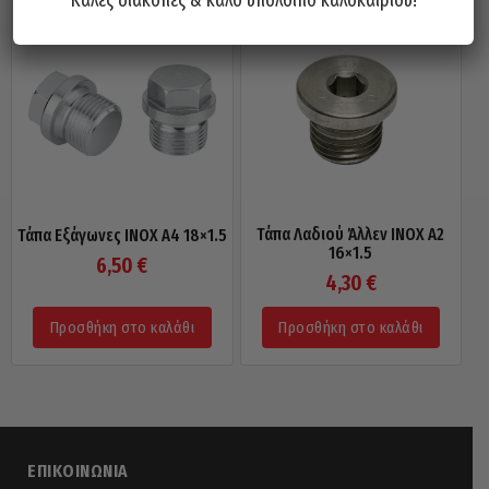
Τάπα Λαδιού Άλλεν INOX A2
Τάπα Εξάγωνες INOX A4 18×1.5
16×1.5
6,50
€
4,30
€
Προσθήκη στο καλάθι
Προσθήκη στο καλάθι
ΕΠΙΚΟΙΝΩΝΊΑ