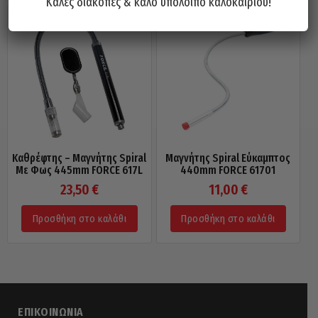
Καλές διακοπές & καλό υπόλοιπο καλοκαιριού!
Καθρέφτης – Μαγνήτης Spiral
Μαγνήτης Spiral Εύκαμπτος
Με Φως 445mm FORCE 617L
440mm FORCE 61701
23,50
€
11,00
€
Προσθήκη στο καλάθι
Προσθήκη στο καλάθι
ΕΠΙΚΟΙΝΩΝΊΑ