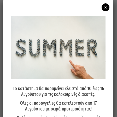
×
Σχετικά προϊόντα
Μαγνήτης Τηλεσκοπικός Στυλό
Σκαφάκι Μαγνητικό 150mm
Το κατάστημα θα παραμείνει κλειστό από 10 έως 16
Λεπτός Taiwan 540mm
FORCE 88001
Αυγούστου για τις καλοκαιρινές διακοπές.
13,40
€
9,30
€
Όλες οι παραγγελίες θα εκτελεστούν από 17
Προσθήκη στο καλάθι
Προσθήκη στο καλάθι
Αυγούστου με σειρά προτεραιότητας!