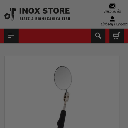
Επικοινωνία
Σύνδεση / Εγγραφ
ΑΡΧΙΚΉ
ΕΡΓΑΛΕΊΑ ΧΕΙΡΌΣ - ΑΝΑΛΏΣΙΜΑ
ΜΑΓΝΉΤΕΣ - ΓΩΝΊΕΣ ΣΥΓΚΌΛΛΗΣΗΣ - ΒΕΝΤΟΎΖΕΣ
ΤΗΛΕΣΚΟΠΙΚΌΣ ΚΑΘΡΈΦΤΗΣ KEMPER 6061