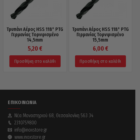
Τρυπάνι Αέρος HSS 118° PTG
Τρυπάνι Αέρος HSS 118° PTG
Γερμανίας Τορνιρισμένο
Γερμανίας Τορνιρισμένο
14,5mm
15,5mm
5,20
€
6,00
€
Προσθήκη στο καλάθι
Προσθήκη στο καλάθι
ΕΠΙΚΟΙΝΩΝΊΑ
Νέα Mοναστηριού 68, Θεσσαλονίκη 563 34
2310759800
info@inoxstore.gr
www.inoxstore.gr