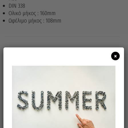
DIN 338
Ολικό μήκος : 160mm
Ωφέλιμο μήκος : 108mm
×
Άμεσα διαθέσιμο
Διαθεσιμότητα:
Προσθήκη Στο Καλάθι
Σχετικά προϊόντα