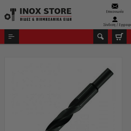
Επικοινωνία
Σύνδεση / Εγγραφ
ΑΡΧΙΚΉ
ΤΡΥΠΆΝΙΑ – ΚΟΛΑΟΎΖΑ – ΦΙΛΙΈΡΕΣ
ΤΡΥΠΆΝΙΑ ΑΈΡΟΣ ΤΟΡΝΙΡΙΣΜΈΝΑ(13MM)
ΤΡΥΠΆΝΙ ΑΈΡΟΣ HSS 118° PTG ΓΕΡΜΑΝΊΑΣ ΤΟΡΝΙΡΙΣΜΈΝΟ 14MM