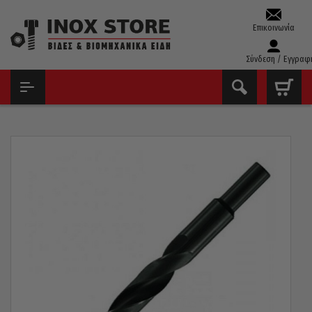
Επικοινωνία
Σύνδεση / Εγγραφ
ΑΡΧΙΚΉ
ΤΡΥΠΆΝΙΑ – ΚΟΛΑΟΎΖΑ – ΦΙΛΙΈΡΕΣ
ΤΡΥΠΆΝΙΑ ΑΈΡΟΣ ΤΟΡΝΙΡΙΣΜΈΝΑ(13MM)
ΤΡΥΠΆΝΙ ΑΈΡΟΣ HSS 118° PTG ΓΕΡΜΑΝΊΑΣ ΤΟΡΝΙΡΙΣΜΈΝΟ 15MM