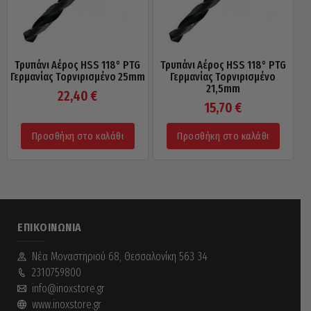
Τρυπάνι Αέρος HSS 118° PTG
Τρυπάνι Αέρος HSS 118° PTG
Γερμανίας Τορνιρισμένο 25mm
Γερμανίας Τορνιρισμένο
21,5mm
22,40
€
15,70
€
Προσθήκη στο καλάθι
Προσθήκη στο καλάθι
ΕΠΙΚΟΙΝΩΝΊΑ
Νέα Mοναστηριού 68, Θεσσαλονίκη 563 34
2310759800
info@inoxstore.gr
www.inoxstore.gr