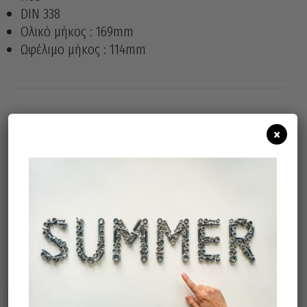
DIN 338
Ολικό μήκος : 169mm
Ωφέλιμο μήκος : 114mm
×
Άμεσα διαθέσιμο
Διαθεσιμότητα:
Προσθήκη Στο Καλάθι
Σχετικά προϊόντα