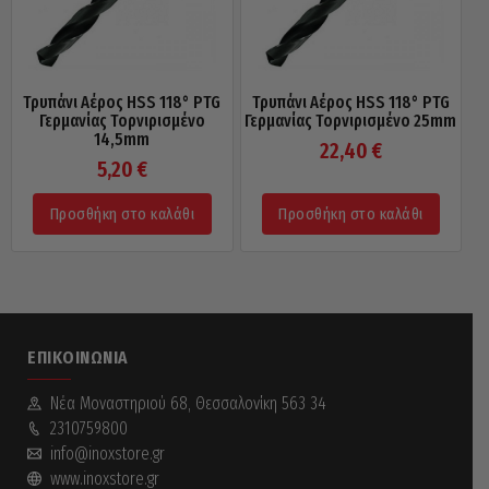
Τρυπάνι Αέρος HSS 118° PTG
Τρυπάνι Αέρος HSS 118° PTG
Γερμανίας Τορνιρισμένο
Γερμανίας Τορνιρισμένο 25mm
14,5mm
22,40
€
5,20
€
Προσθήκη στο καλάθι
Προσθήκη στο καλάθι
ΕΠΙΚΟΙΝΩΝΊΑ
Νέα Mοναστηριού 68, Θεσσαλονίκη 563 34
2310759800
info@inoxstore.gr
www.inoxstore.gr