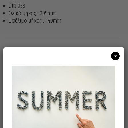
DIN 338
Ολικό μήκος : 205mm
Ωφέλιμο μήκος : 140mm
×
Άμεσα διαθέσιμο
Διαθεσιμότητα:
Προσθήκη Στο Καλάθι
Σχετικά προϊόντα