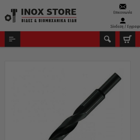
Επικοινωνία
Σύνδεση / Εγγραφ
ΑΡΧΙΚΉ
ΤΡΥΠΆΝΙΑ – ΚΟΛΑΟΎΖΑ – ΦΙΛΙΈΡΕΣ
ΤΡΥΠΆΝΙΑ ΑΈΡΟΣ ΤΟΡΝΙΡΙΣΜΈΝΑ(13MM)
ΤΡΥΠΆΝΙ ΑΈΡΟΣ HSS 118° PTG ΓΕΡΜΑΝΊΑΣ ΤΟΡΝΙΡΙΣΜΈΝΟ
19,5MM