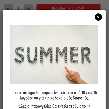
Προσθήκη Στο Καλάθι
×
Σχετικά προϊόντα
Το κατάστημα θα παραμείνει κλειστό από 10 έως 16
Αυγούστου για τις καλοκαιρινές διακοπές.
Τρυπάνι Γυαλιού 1/4 Τετράκοπο
Τρυπάνι Για Γυαλί KEIL Γερμανίας
8mm
3x58mm
Όλες οι παραγγελίες θα εκτελεστούν από 17