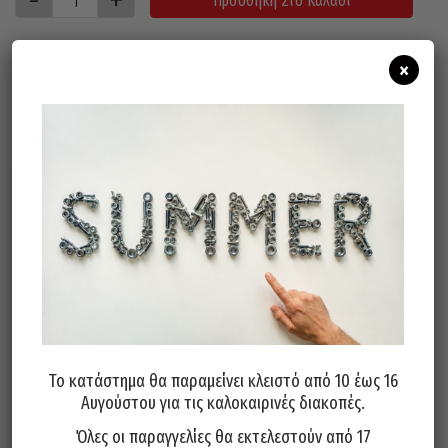
Προσθήκη Στο Καλάθι
×
Σχετικά προϊόντα
Τρυπάνι Goldcraft Γενικής
Τρυπάνι Goldcraft Γενικής
Το κατάστημα θα παραμείνει κλειστό από 10 έως 16
Χρήσης SDS-Plus KEIL
Χρήσης SDS-Plus KEIL
Αυγούστου για τις καλοκαιρινές διακοπές.
Γερμανίας 12x100x160mm
Γερμανίας 10x200x260mm
Όλες οι παραγγελίες θα εκτελεστούν από 17
21,40
€
27,70
€