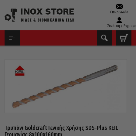
Επικοινωνία
Σύνδεση / Εγγραφ
ΑΡΧΙΚΉ
ΤΡΥΠΆΝΙΑ – ΚΟΛΑΟΎΖΑ – ΦΙΛΙΈΡΕΣ
ΤΡΥΠΆΝΙΑ SDS-PLUS ΔΊΚΟΠΑ
ΤΡΥΠΆΝΙ GOLDCRAFT ΓΕΝΙΚΉΣ ΧΡΉΣΗΣ SDS-PLUS KEIL
ΓΕΡΜΑΝΊΑΣ 8X100X160MM
Τρυπάνι Goldcraft Γενικής Χρήσης SDS-Plus KEIL
Γερμανίας 8x100x160mm