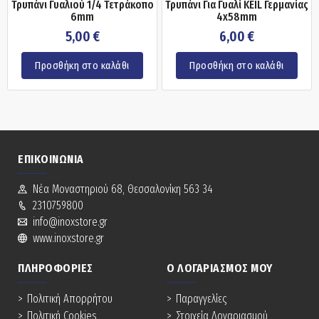
Τρυπάνι Γυαλιού 1/4 Τετράκοπο
Τρυπάνι Για Γυαλί KEIL Γερμανίας
6mm
4x58mm
5,00
€
6,00
€
Προσθήκη στο καλάθι
Προσθήκη στο καλάθι
ΕΠΙΚΟΙΝΩΝΊΑ
Νέα Mοναστηριού 68, Θεσσαλονίκη 563 34
2310759800
info@inoxstore.gr
www.inoxstore.gr
ΠΛΗΡΟΦΟΡΊΕΣ
Ο ΛΟΓΑΡΙΑΣΜΌΣ ΜΟΥ
Πολιτική Απορρήτου
Παραγγελίες
Πολιτική Cookies
Στοιχεία Λογαριασμού