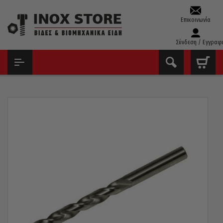
Επικοινωνία
Σύνδεση / Εγγραφ
ΑΡΧΙΚΉ
ΤΡΥΠΆΝΙΑ – ΚΟΛΑΟΎΖΑ – ΦΙΛΙΈΡΕΣ
ΤΡΥΠΆΝΙΑ ΚΟΒΑΛΤΊΟΥ 5%
ΤΡΥΠΆΝΙ ΚΟΒΑΛΤΊΟΥ 5% 130° PTG ΓΕΡΜΑΝΊΑΣ 1,20MM