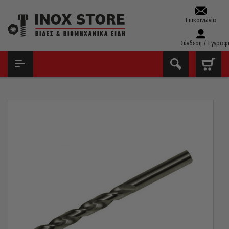
Επικοινωνία
Σύνδεση / Εγγραφ
ΑΡΧΙΚΉ
ΤΡΥΠΆΝΙΑ – ΚΟΛΑΟΎΖΑ – ΦΙΛΙΈΡΕΣ
ΤΡΥΠΆΝΙΑ ΚΟΒΑΛΤΊΟΥ 5%
ΤΡΥΠΆΝΙ ΚΟΒΑΛΤΊΟΥ 5% 130° PTG ΓΕΡΜΑΝΊΑΣ 12,5MM