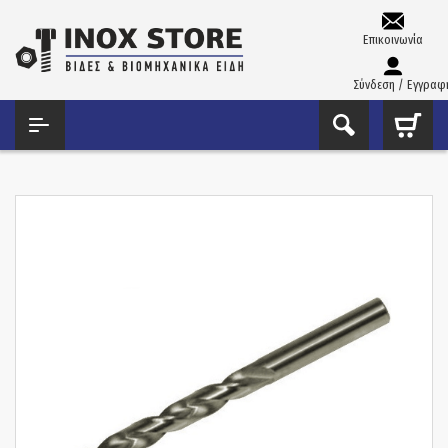
Επικοινωνία
Σύνδεση / Εγγραφ
ΑΡΧΙΚΉ
ΤΡΥΠΆΝΙΑ – ΚΟΛΑΟΎΖΑ – ΦΙΛΙΈΡΕΣ
ΤΡΥΠΆΝΙΑ ΚΟΒΑΛΤΊΟΥ 5%
ΤΡΥΠΆΝΙ ΚΟΒΑΛΤΊΟΥ 5% 130° PTG ΓΕΡΜΑΝΊΑΣ 3MM