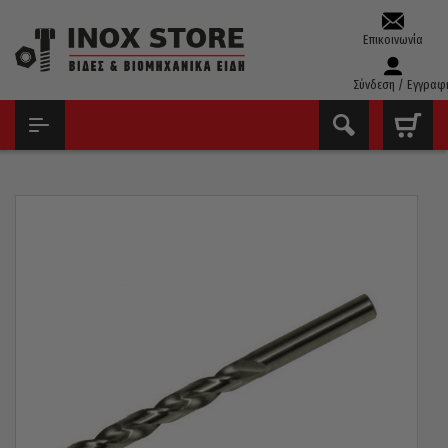
Επικοινωνία
Σύνδεση / Εγγραφ
ΑΡΧΙΚΉ
ΤΡΥΠΆΝΙΑ – ΚΟΛΑΟΎΖΑ – ΦΙΛΙΈΡΕΣ
ΤΡΥΠΆΝΙΑ ΚΟΒΑΛΤΊΟΥ 5%
ΤΡΥΠΆΝΙ ΚΟΒΑΛΤΊΟΥ 5% 130° PTG ΓΕΡΜΑΝΊΑΣ 5,5MM