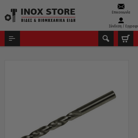
Επικοινωνία
Σύνδεση / Εγγραφ
ΑΡΧΙΚΉ
ΤΡΥΠΆΝΙΑ – ΚΟΛΑΟΎΖΑ – ΦΙΛΙΈΡΕΣ
ΤΡΥΠΆΝΙΑ ΚΟΒΑΛΤΊΟΥ 5%
ΤΡΥΠΆΝΙ ΚΟΒΑΛΤΊΟΥ 5% 130° PTG ΓΕΡΜΑΝΊΑΣ 8MM