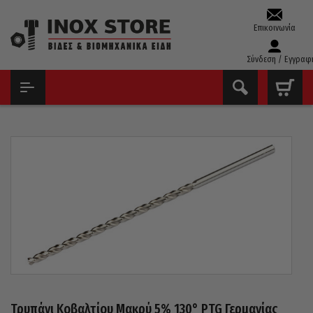
Επικοινωνία
Σύνδεση / Εγγραφ
ΑΡΧΙΚΉ
ΤΡΥΠΆΝΙΑ – ΚΟΛΑΟΎΖΑ – ΦΙΛΙΈΡΕΣ
ΤΡΥΠΆΝΙΑ ΚΟΒΑΛΤΊΟΥ ΜΑΚΡΙΆ
ΤΡΥΠΆΝΙ ΚΟΒΑΛΤΊΟΥ ΜΑΚΡΎ 5% 130° PTG ΓΕΡΜΑΝΊΑΣ
12,5X205MM
Τρυπάνι Κοβαλτίου Μακρύ 5% 130° PTG Γερμανίας