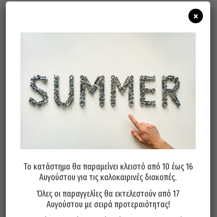
×
Σχετικά προϊόντα
Τρυπάνι Κοβαλτίου Μακρύ 5%
Τρυπάνι Κοβαλτίου Μακρύ 5%
130° PTG Γερμανίας 9,5x175mm
130° PTG Γερμανίας 2x85mm
Το κατάστημα θα παραμείνει κλειστό από 10 έως 16
17,50
€
3,40
€
Αυγούστου για τις καλοκαιρινές διακοπές.
Όλες οι παραγγελίες θα εκτελεστούν από 17
Προσθήκη στο καλάθι
Προσθήκη στο καλάθι
Αυγούστου με σειρά προτεραιότητας!