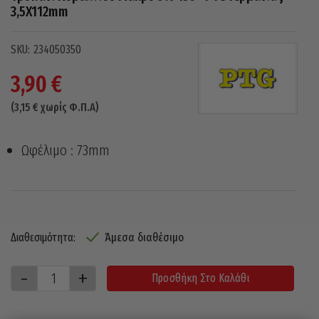
3,5X112mm
234050350
3,90
€
(
3,15
€
χωρίς Φ.Π.Α)
Ωφέλιμο : 73mm
Άμεσα διαθέσιμο
Διαθεσιμότητα:
Προσθήκη Στο Καλάθι