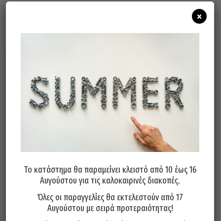
×
Σχετικά προϊόντα
Τρυπάνι Κοβαλτίου Μακρύ 5%
Τρυπάνι Κοβαλτίου Μακρύ 5%
130° PTG Γερμανίας 5x132mm
130° PTG Γερμανίας 9,5x175mm
Το κατάστημα θα παραμείνει κλειστό από 10 έως 16
5,60
€
17,50
€
Αυγούστου για τις καλοκαιρινές διακοπές.
Όλες οι παραγγελίες θα εκτελεστούν από 17
Προσθήκη στο καλάθι
Προσθήκη στο καλάθι
Αυγούστου με σειρά προτεραιότητας!