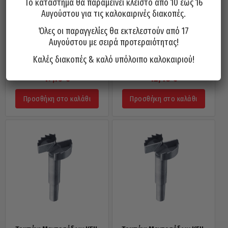
Το κατάστημα θα παραμείνει κλειστό από 10 έως 16
Αυγούστου για τις καλοκαιρινές διακοπές.
Όλες οι παραγγελίες θα εκτελεστούν από 17
Αυγούστου με σειρά προτεραιότητας!
Τρυπάνι Μεντεσέδων KEIL
Τρυπάνι Μεντεσέδων KEIL
Καλές διακοπές & καλό υπόλοιπο καλοκαιριού!
Γερμανίας Φ40x90mm
Γερμανίας Φ26x90mm
17,10
€
12,45
€
Προσθήκη στο καλάθι
Προσθήκη στο καλάθι