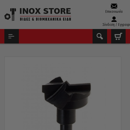
Επικοινωνία
Σύνδεση / Εγγραφ
ΑΡΧΙΚΉ
ΤΡΥΠΆΝΙΑ – ΚΟΛΑΟΎΖΑ – ΦΙΛΙΈΡΕΣ
ΤΡΥΠΆΝΙΑ ΜΕΝΤΕΣΈΔΩΝ
ΤΡΥΠΆΝΙ ΜΕΝΤΕΣΈΔΩΝ PG ΙΤΑΛΊΑΣ Φ35 382.00