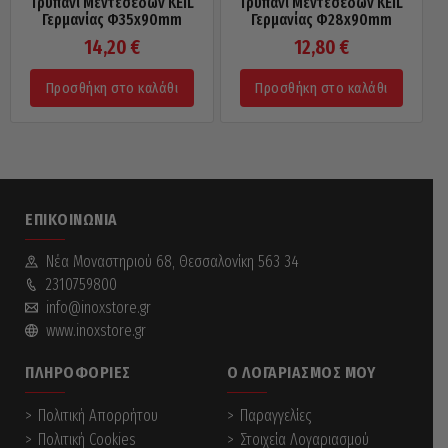
Τρυπάνι Μεντεσέδων KEIL
Τρυπάνι Μεντεσέδων KEIL
Γερμανίας Φ35x90mm
Γερμανίας Φ28x90mm
14,20
€
12,80
€
Προσθήκη στο καλάθι
Προσθήκη στο καλάθι
ΕΠΙΚΟΙΝΩΝΊΑ
Νέα Mοναστηριού 68, Θεσσαλονίκη 563 34
2310759800
info@inoxstore.gr
www.inoxstore.gr
ΠΛΗΡΟΦΟΡΊΕΣ
Ο ΛΟΓΑΡΙΑΣΜΌΣ ΜΟΥ
Πολιτική Απορρήτου
Παραγγελίες
Πολιτική Cookies
Στοιχεία Λογαριασμού