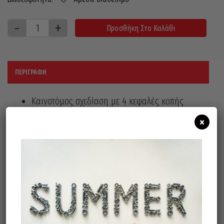
Προσθήκη Στο Καλάθι
ΠΕΡΙΓΡΑΦΉ
Καινοτόμος σχεδίαση με 4 κεφαλές κοπής
από καρβίδιο
×
Γρήγορη κοπή
Mικρότερη τριβή
Aκριβείς κυλινδρικές οπές
Περισσότερη αντοχή στο έντονα
οπλισμένο σκυρόδεμα