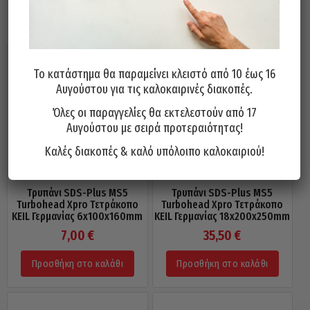
Σχετικά προϊόντα
Το κατάστημα θα παραμείνει κλειστό από 10 έως 16
Αυγούστου για τις καλοκαιρινές διακοπές.
Όλες οι παραγγελίες θα εκτελεστούν από 17
Αυγούστου με σειρά προτεραιότητας!
Καλές διακοπές & καλό υπόλοιπο καλοκαιριού!
Τρυπάνι SDS-Plus MS5
Τρυπάνι SDS-Plus MS5
Turbohead Xpro Τετράκοπο
Turbohead Xpro Τετράκοπο
KEIL Γερμανίας 6x100x160mm
KEIL Γερμανίας 18x200x250mm
7,00
€
35,50
€
Προσθήκη στο καλάθι
Προσθήκη στο καλάθι