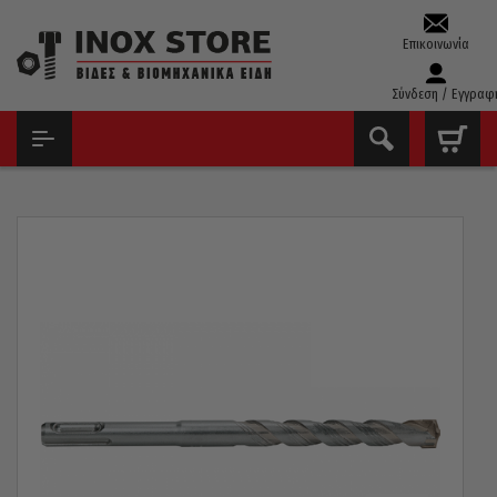
Επικοινωνία
Σύνδεση / Εγγραφ
ΑΡΧΙΚΉ
ΤΡΥΠΆΝΙΑ – ΚΟΛΑΟΎΖΑ – ΦΙΛΙΈΡΕΣ
ΤΡΥΠΆΝΙΑ SDS-PLUS ΤΕΤΡΆΚΟΠΑ
ΤΡΥΠΆΝΙ SDS-PLUS MS5 TURBOHEAD XPRO ΤΕΤΡΆΚΟΠΟ KEIL
ΓΕΡΜΑΝΊΑΣ 16X200X260MM