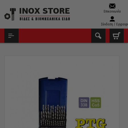
Επικοινωνία
Σύνδεση / Εγγραφ
ΑΡΧΙΚΉ
ΤΡΥΠΆΝΙΑ – ΚΟΛΑΟΎΖΑ – ΦΙΛΙΈΡΕΣ
ΤΡΥΠΆΝΙΑ ΚΟΒΑΛΤΊΟΥ ΣΕΤ
ΤΡΥΠΆΝΙΑ ΚΟΒΑΛΤΊΟΥ ΣΕΤ 25 ΤΕΜ. PTG ΓΕΡΜΑΝΊΑΣ HSS-CO5 1-
13MM