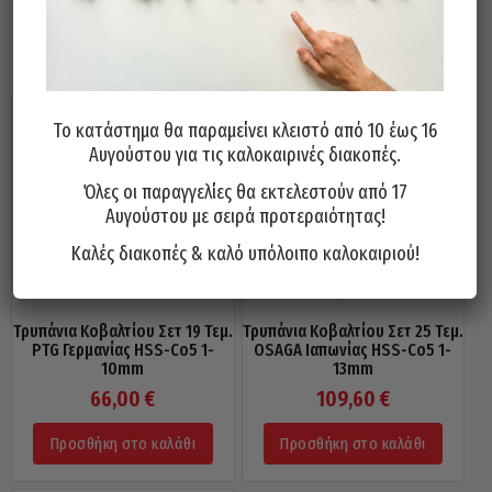
Σχετικά προϊόντα
Το κατάστημα θα παραμείνει κλειστό από 10 έως 16
Αυγούστου για τις καλοκαιρινές διακοπές.
Όλες οι παραγγελίες θα εκτελεστούν από 17
Αυγούστου με σειρά προτεραιότητας!
Καλές διακοπές & καλό υπόλοιπο καλοκαιριού!
Τρυπάνια Κοβαλτίου Σετ 19 Τεμ.
Τρυπάνια Κοβαλτίου Σετ 25 Τεμ.
PTG Γερμανίας HSS-Co5 1-
OSAGA Ιαπωνίας HSS-Co5 1-
10mm
13mm
66,00
€
109,60
€
Προσθήκη στο καλάθι
Προσθήκη στο καλάθι