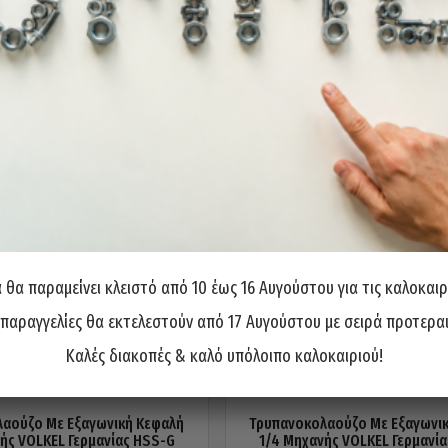
θα παραμείνει κλειστό από 10 έως 16 Αυγούστου για τις καλοκαιρ
 παραγγελίες θα εκτελεστούν από 17 Αυγούστου με σειρά προτερα
Καλές διακοπές & καλό υπόλοιπο καλοκαιριού!
αούζο Με Εξαγωνική Κεφαλή
Τρυπανοκολαούζο Με Εξαγωνι
ής VOLKEL Γερμανίας HSS-G
1/4 Μηχανής VOLKEL Γερμανί