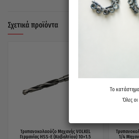
Σχετικά προϊόντα
Το κατάστημα 
Όλες οι
Τρυπανοκολαούζο Μηχανής VOLKEL
Τρυπανοκολ
Γερμανίας HSS-E (Κοβαλτίου) 10×1.5
1/4 Μηχαν