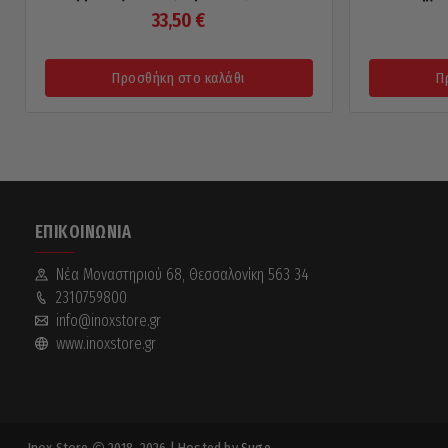
33,50
€
Προσθήκη στο καλάθι
Π
ΕΠΙΚΟΙΝΩΝΊΑ
Νέα Mοναστηριού 68, Θεσσαλονίκη 563 34
2310759800
info@inoxstore.gr
www.inoxstore.gr