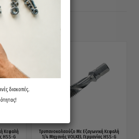
ινές διακοπές.
ιότητας!
κή Κεφαλή
Τρυπανοκολαούζο Με Εξαγωνική Κεφαλή
ας HSS-G
1/4 Μηχανής VOLKEL Γερμανίας HSS-G