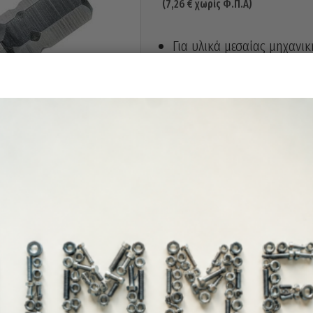
(
7,26
€
χωρίς Φ.Π.Α)
Για υλικά μεσαίας μηχανι
και 1xD.
Εξαγωνική κεφαλή 1/4
Άμεσα διαθέ
Διαθεσιμότητα: