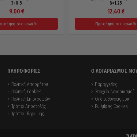
3×0.5
8×1.25
9,00
€
12,40
€
ροσθήκη στο καλάθι
Προσθήκη στο καλάθι
ΠΛΗΡΟΦΟΡΊΕΣ
Ο ΛΟΓΑΡΙΑΣΜΌΣ ΜΟ
Πολιτική Απορρήτου
Παραγγελίες
Πολιτική Cookies
Στοιχεία Λογαριασμού
Πολιτική Επιστροφών
Οι διευθύνσεις μου
Τρόποι Αποστολής
Ρυθμίσεις Cookies
Τρόποι Πληρωμής