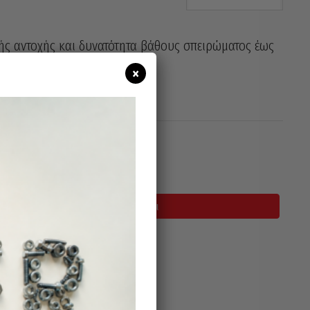
κής αντοχής και δυνατότητα βάθους σπειρώματος έως
×
σιμο
Προσθήκη Στο Καλάθι