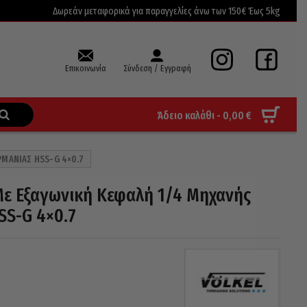
Δωρεάν μεταφορικά για παραγγελίες άνω των 150€ Έως 5kg
Επικοινωνία
Σύνδεση / Εγγραφή
Άδειο καλάθι -
0,00
€
ΜΑΝΊΑΣ HSS-G 4×0.7
ε Εξαγωνική Κεφαλή 1/4 Μηχανής
SS-G 4×0.7