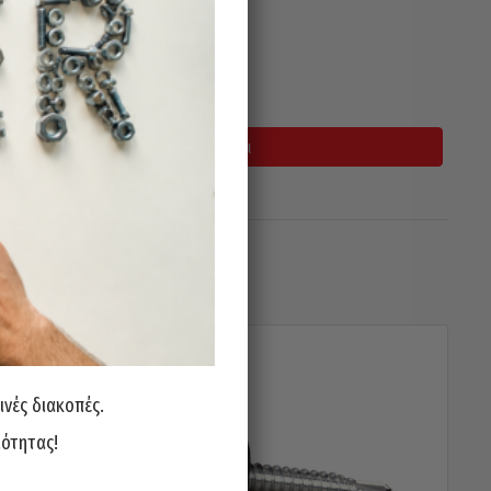
σιμο
Προσθήκη Στο Καλάθι
ινές διακοπές.
ιότητας!