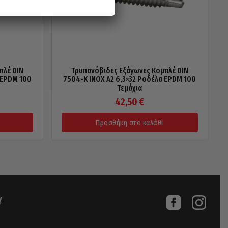
πλέ DIN
Τρυπανόβιδες Εξάγωνες Κομπλέ DIN
 EPDM 100
7504-Κ INOX A2 6,3×32 Ροδέλα EPDM 100
Τεμάχια
42,50
€
Προσθήκη στο καλάθι
Υ