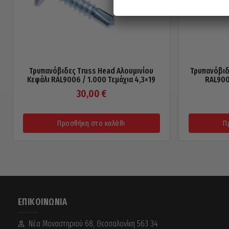
Τρυπανόβιδες Truss Head Αλουμινίου
Τρυπανόβιδ
Κεφάλι RAL9006 / 1.000 Τεμάχια 4,3×19
RAL900
30,00
€
Προσθήκη στο καλάθι
Π
ΕΠΙΚΟΙΝΩΝΊΑ
Νέα Mοναστηριού 68, Θεσσαλονίκη 563 34