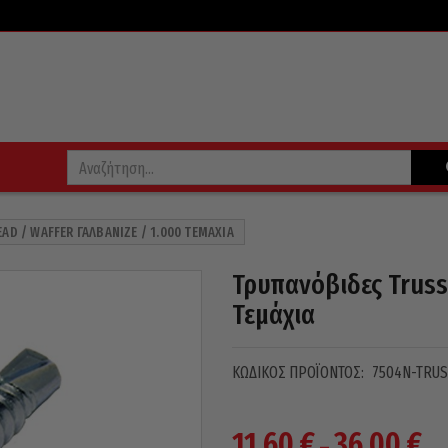
AD / WAFFER ΓΑΛΒΑΝΙΖΈ / 1.000 ΤΕΜΆΧΙΑ
Τρυπανόβιδες Truss 
Τεμάχια
ΚΩΔΙΚΌΣ ΠΡΟΪΌΝΤΟΣ:
7504N-TRUS
Pri
11,60
€
36,00
€
–