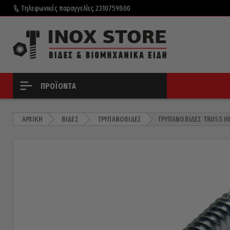
Τηλεφωνικές παραγγελίες
2310759800
ΠΡΟΪΌΝΤΑ
ΑΡΧΙΚΉ
ΒΊΔΕΣ
ΤΡΥΠΑΝΌΒΙΔΕΣ
ΤΡΥΠΑΝΌΒΙΔΕΣ TRUSS HE