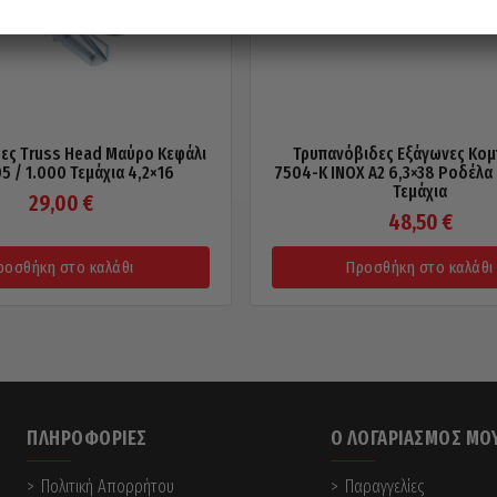
ες Truss Head Μαύρο Κεφάλι
Τρυπανόβιδες Εξάγωνες Κομ
5 / 1.000 Τεμάχια 4,2×16
7504-Κ INOX A2 6,3×38 Ροδέλα
Τεμάχια
29,00
€
48,50
€
ροσθήκη στο καλάθι
Προσθήκη στο καλάθι
ΠΛΗΡΟΦΟΡΊΕΣ
Ο ΛΟΓΑΡΙΑΣΜΌΣ ΜΟ
Πολιτική Απορρήτου
Παραγγελίες