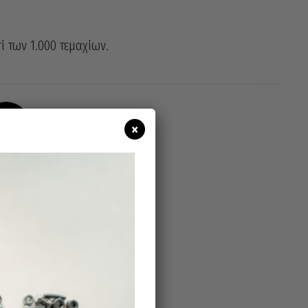
ge:
60 €
ί των 1.000 τεμαχίων.
rough
00 €
4,8
×