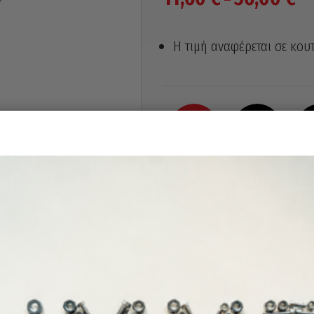
ran
11,
Η τιμή αναφέρεται σε κουτ
th
36,
3,5
4,2
3,5
x
13
(1000 τεμ)
3,5
x
16
(1000 τεμ)
3,5
x
19
(1000 τεμ)
3,5
x
25
(1000 τεμ)
3,5
x
9,5
(1000 τεμ)
12,50
€