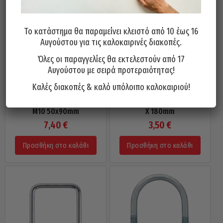
Το κατάστημα θα παραμείνει κλειστό από 10 έως 16
Αυγούστου για τις καλοκαιρινές διακοπές.
Όλες οι παραγγελίες θα εκτελεστούν από 17
Αυγούστου με σειρά προτεραιότητας!
Καλές διακοπές & καλό υπόλοιπο καλοκαιριού!
Ζυγκί Τετράγωνο Τρέιλερ Για
Ζυγκιά Τετράγωνα Στήριξης
Κοιλοδοκό 50mm Γαλβανιζέ
Κοιλοδοκών Γαλβανιζέ M8 140
M10 50x90mm
X 180mm
7,40
€
3,50
€
Προσθήκη στο καλάθι
Προσθήκη στο καλάθι