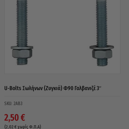
U-Bolts Σωλήνων (Ζυγκιά) Φ90 Γαλβανιζέ 3″
2AB3
2,50
€
(
2,02
€
χωρίς Φ.Π.Α)