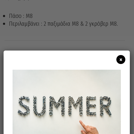
Πάσο : M8
Περιλαμβάνει : 2 παξιμάδια M8 & 2 γκρόβερ M8.
×
Άμεσα διαθέσιμο
Διαθεσιμότητα:
Προσθήκη Στο Καλάθι
Σχετικά προϊόντα