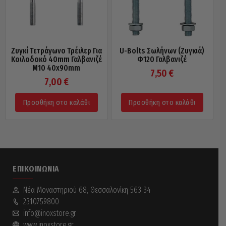
Ζυγκί Τετράγωνο Τρέιλερ Για
U-Bolts Σωλήνων (Ζυγκιά)
Κοιλοδοκό 40mm Γαλβανιζέ
Φ120 Γαλβανιζέ
M10 40x90mm
7,50
€
7,00
€
Προσθήκη στο καλάθι
Προσθήκη στο καλάθι
ΕΠΙΚΟΙΝΩΝΊΑ
Νέα Mοναστηριού 68, Θεσσαλονίκη 563 34
2310759800
info@inoxstore.gr
www.inoxstore.gr