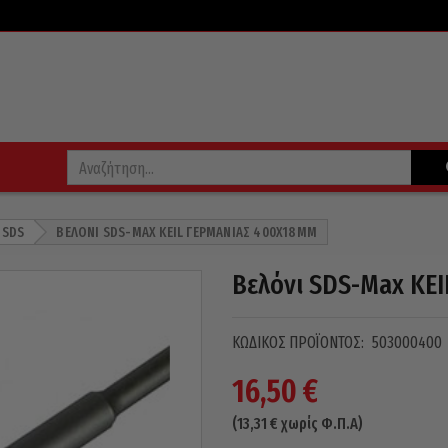
 SDS
ΒΕΛΌΝΙ SDS-MAX KEIL ΓΕΡΜΑΝΊΑΣ 400X18MM
Βελόνι SDS-Max KE
ΚΩΔΙΚΌΣ ΠΡΟΪΌΝΤΟΣ:
503000400
16,50
€
(
13,31
€
χωρίς Φ.Π.Α)