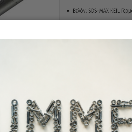
Βελόνι SDS-MAX KEIL Γερμ
Άμεσα διαθέ
Διαθεσιμότητα: