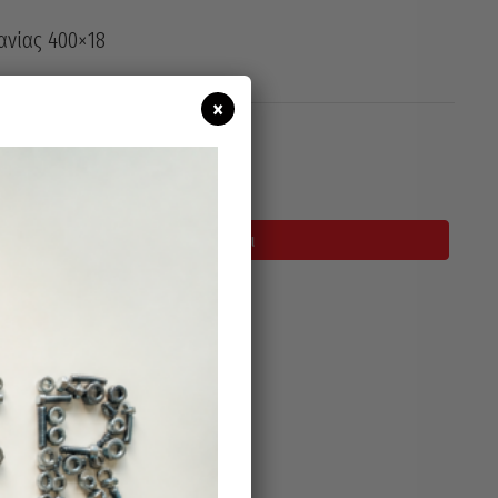
ανίας 400×18
×
σιμο
Προσθήκη Στο Καλάθι