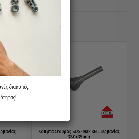
ινές διακοπές.
ιότητας!
ερμανίας
Χούφτα Σταυρός SDS-Max KEIL Γερμανίας
380x35mm