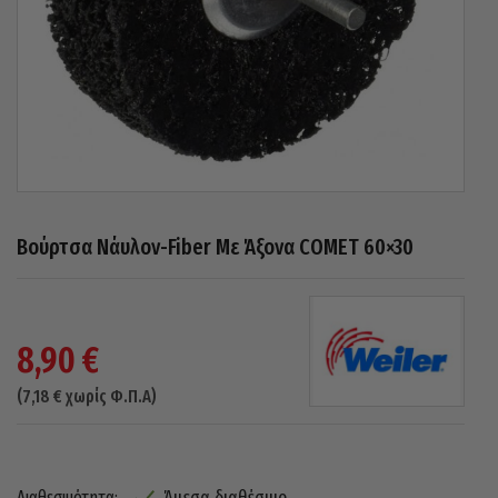
Βούρτσα Νάυλον-Fiber Με Άξονα COMET 60×30
8,90
€
(
7,18
€
χωρίς Φ.Π.Α)
Άμεσα διαθέσιμο
Διαθεσιμότητα: