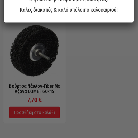
Σχετικά προϊόντα
Καλές διακοπές & καλό υπόλοιπο καλοκαιριού!
Βούρτσα Νάυλον-Fiber Με
Άξονα COMET 60×15
7,70
€
Προσθήκη στο καλάθι