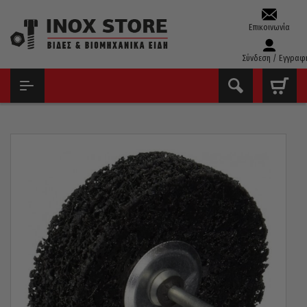
Επικοινωνία
Σύνδεση / Εγγραφ
ΑΡΧΙΚΉ
ΔΊΣΚΟΙ - ΛΕΙΑΝΤΙΚΆ
ΒΟΎΡΤΣΕΣ ΝΆΥΛΟΝ-FIBER ΜΕ ΆΞΟΝΑ
ΒΟΎΡΤΣΑ ΝΆΥΛΟΝ-FIBER ΜΕ ΆΞΟΝΑ COMET 60×30