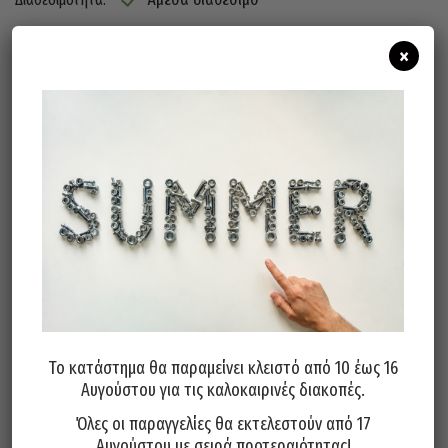
×
Προσθήκη Στο Καλάθι
ΠΕΡΙΓΡΑΦΉ
Εφαρμογή: σε μεταλλικές κατασκευές,
καθαρισμός συγκόλλησης, καθαρισμός
σκυροδέματος και ξύλινων επιφανειών,
αφαίρεση χρωμάτων, βερνικιών και
σκουριάς.
ΑΞΟΝΑΣ 6mm
Το κατάστημα θα παραμείνει κλειστό από 10 έως 16
RPM MAX : 10.000
Αυγούστου για τις καλοκαιρινές διακοπές.
Όλες οι παραγγελίες θα εκτελεστούν από 17
Αυγούστου με σειρά προτεραιότητας!