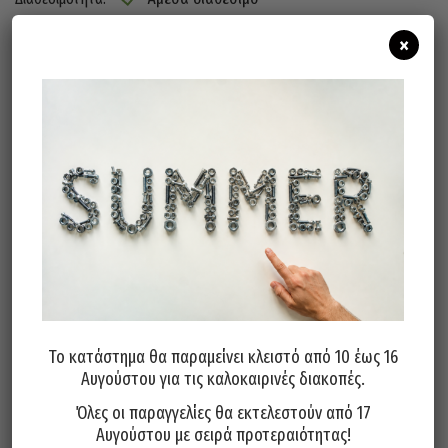
×
Προσθήκη Στο Καλάθι
ΠΕΡΙΓΡΑΦΉ
*Η τιμή αναφέρεται σε 10 τεμάχια
*M6X45 (12X37)
*Εκτονώνονται με ειδική πένσα αρθρωτών
βυσμάτων. Μπορείτε να την βρείτε εδώ
:
https://www.inoxstore.gr/product/pensa-
arthroton-vysmaton-gypsosanidas-tmc/
Το κατάστημα θα παραμείνει κλειστό από 10 έως 16
Αυγούστου για τις καλοκαιρινές διακοπές.
Όλες οι παραγγελίες θα εκτελεστούν από 17
Μπορεί επίσης να σας αρέσει…
Αυγούστου με σειρά προτεραιότητας!