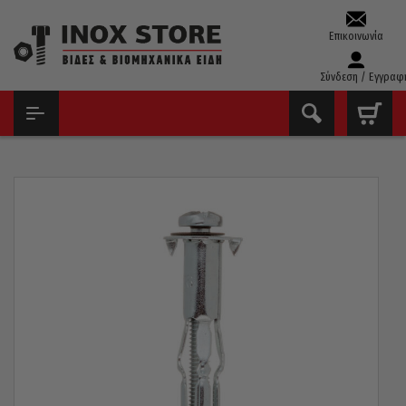
Επικοινωνία
Σύνδεση / Εγγραφ
ΑΡΧΙΚΉ
ΕΡΓΑΛΕΊΑ ΧΕΙΡΌΣ - ΑΝΑΛΏΣΙΜΑ
ΟΎΠΑ ΠΛΑΣΤΙΚΆ - ΜΕΤΑΛΛΙΚΆ
ΒΎΣΜΑΤΑ ΓΥΨΟΣΑΝΊΔΑΣ ΑΡΘΡΩΤΆ FRIULSIDER TMC 10 ΤΕΜΆΧΙΑ
M6X45MM