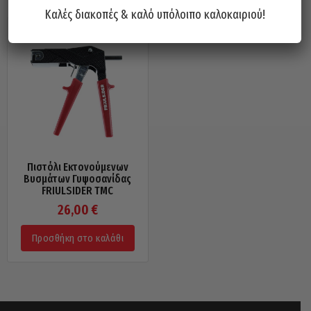
Καλές διακοπές & καλό υπόλοιπο καλοκαιριού!
Πιστόλι Εκτονούμενων
Βυσμάτων Γυψοσανίδας
FRIULSIDER TMC
26,00
€
Προσθήκη στο καλάθι