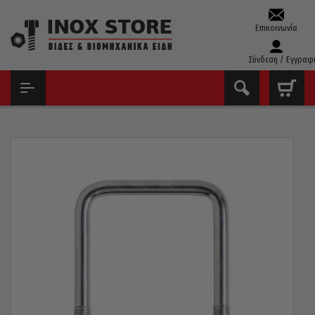
Επικοινωνία
Σύνδεση / Εγγραφ
ΑΡΧΙΚΉ
ΑΣΦΆΛΕΙΕΣ – ΣΦΉΝΕΣ – ΣΦΙΓΚΤΉΡΕΣ
U BOLTS ( ΖΥΓΚΙΆ )
ΖΥΓΚΊ ΤΕΤΡΆΓΩΝΟ ΤΡΈΙΛΕΡ ΓΙΑ ΚΟΙΛΟΔΟΚΌ 50MM ΓΑΛΒΑΝΙΖΈ M10
50X90MM