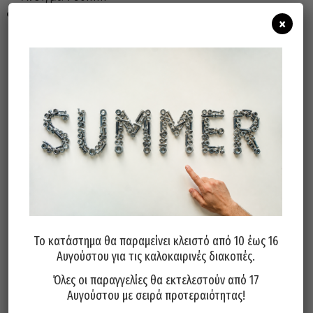
Μήκος : 90mm
×
*ΔΥΝΑΤΟΤΗΤΑ ΚΑΤΑΣΚΕΥΗΣ ΣΕ ΟΠΟΙΑΔΗΠΟΤΕ
ΔΙΑΣΤΑΣΗ ΚΑΤΟΠΙΝ ΠΑΡΑΓΓΕΛΙΑΣ* *ΕΛΑΧΙΣΤΗ
ΠΟΣΟΤΗΤΑ : 100 ΤΕΜΑΧΙΑ * ΣΕ ΓΑΛΒΑΝΙΖΕ –
ΜΑΥΡΟ – INOX *
Άμεσα διαθέσιμο
Διαθεσιμότητα:
Προσθήκη Στο Καλάθι
Το κατάστημα θα παραμείνει κλειστό από 10 έως 16
Αυγούστου για τις καλοκαιρινές διακοπές.
Όλες οι παραγγελίες θα εκτελεστούν από 17
Μπορεί επίσης να σας αρέσει…
Αυγούστου με σειρά προτεραιότητας!