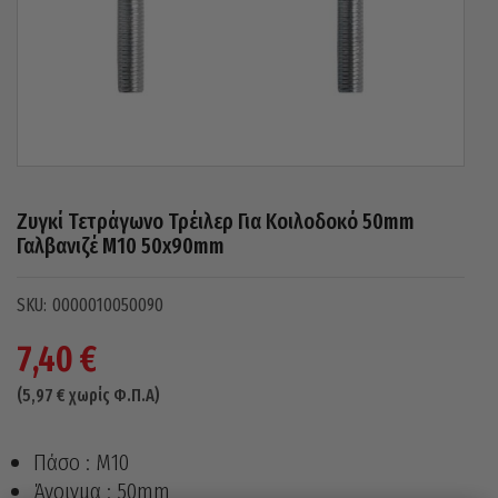
Ζυγκί Τετράγωνο Τρέιλερ Για Κοιλοδοκό 50mm
Γαλβανιζέ M10 50x90mm
0000010050090
7,40
€
(
5,97
€
χωρίς Φ.Π.Α)
Πάσο : M10
Άνοιγμα : 50mm