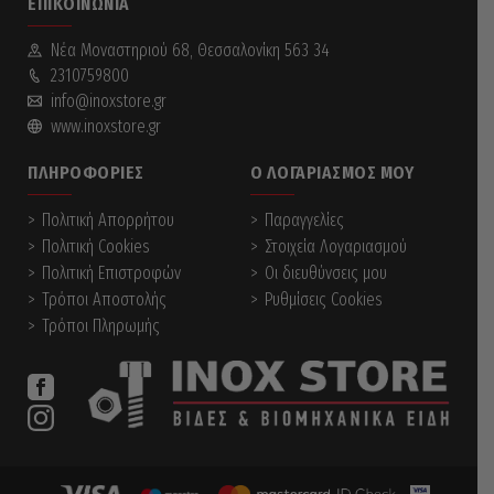
ΕΠΙΚΟΙΝΩΝΊΑ
options
may
be
Νέα Mοναστηριού 68, Θεσσαλονίκη 563 34
chosen
2310759800
on
info@inoxstore.gr
the
www.inoxstore.gr
product
page
ΠΛΗΡΟΦΟΡΊΕΣ
Ο ΛΟΓΑΡΙΑΣΜΌΣ ΜΟΥ
Πολιτική Απορρήτου
Παραγγελίες
Πολιτική Cookies
Στοιχεία Λογαριασμού
Πολιτική Επιστροφών
Οι διευθύνσεις μου
Τρόποι Αποστολής
Ρυθμίσεις Cookies
Τρόποι Πληρωμής