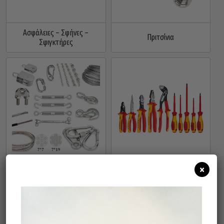
Ασφάλειες – Σφήνες –
Πριτσίνια
Σφιγκτήρες
Ναυτιλιακά
Εργαλεία Χειρός - Αναλώσιμα
×