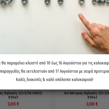
θα παραμείνει κλειστό από 10 έως 16 Αυγούστου για τις καλοκαιρ
 παραγγελίες θα εκτελεστούν από 17 Αυγούστου με σειρά προτερα
Καλές διακοπές & καλό υπόλοιπο καλοκαιριού!
ας Θηλυκός 1/2×5/16 FORCE
Αντάπτορας Θηλυκός 1/2×1/
81045
81042
3,00
€
3,00
€