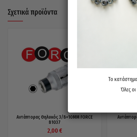
Σχετικά προϊόντα
Το κατάστημα 
Όλες οι
Αντάπτορας Θηλυκός 3/8×10ΜΜ FORCE
Αντάπτορ
81037
2,00
€