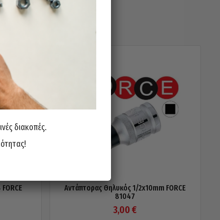
ινές διακοπές.
ιότητας!
4 FORCE
Αντάπτορας Θηλυκός 1/2x10mm FORCE
81047
3,00
€