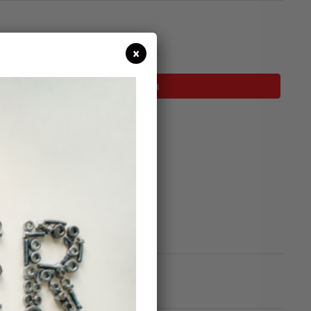
σιμο
×
Προσθήκη Στο Καλάθι