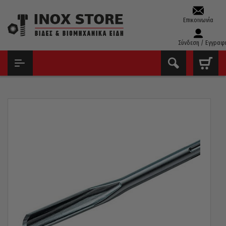
Επικοινωνία
Σύνδεση / Εγγραφ
ΑΡΧΙΚΉ
ΕΡΓΑΛΕΊΑ ΧΕΙΡΌΣ - ΑΝΑΛΏΣΙΜΑ
ΒΕΛΌΝΙΑ & ΚΑΛΈΜΙΑ SDS
ΧΟΎΦΤΑ SDS-MAX KEIL ΓΕΡΜΑΝΊΑΣ 300X26MM