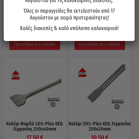
Αυγούστου για τις καλοκαιρινές διακοπές.
Όλες οι παραγγελίες θα εκτελεστούν από 17
Αυγούστου με σειρά προτεραιότητας!
Καλέμι Φαρδύ SDS-Max KEIL
Καλέμι SDS-Max KEIL Γερμανίας
Γερμανίας 300x80mm
400x25mm
Καλές διακοπές & καλό υπόλοιπο καλοκαιριού!
37,20
€
16,75
€
Προσθήκη στο καλάθι
Προσθήκη στο καλάθι
Καλέμι Φαρδύ SDS-Plus KEIL
Καλέμι SDS-Plus KEIL Γερμανίας
Γερμανίας 250x40mm
250x20mm
17,50
€
10,50
€