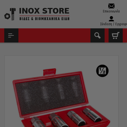
Επικοινωνία
Σύνδεση / Εγγραφ
ΑΡΧΙΚΉ
ΚΑΣΕΤΊΝΕΣ ΕΡΓΑΛΕΊΩΝ & ΚΑΡΥΔΆΚΙΑ
ΣΕΤ ΦΘΑΡΜΈΝΩΝ ΠΑΞΙΜΑΔΙΏΝ & ΜΠΟΥΖΟΝΙΏΝ
ΕΞΟΛΚΕΊΣ ΜΠΟΥΖΟΝΙΏΝ 1/2 ΚΑΡΈ ΣΕΤ 4 ΤΕΜ. FORCE 5042