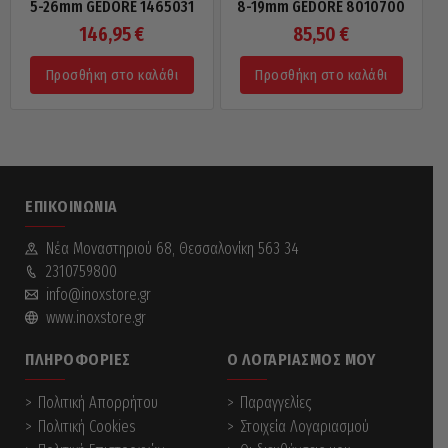
5-26mm GEDORE 1465031
8-19mm GEDORE 8010700
146,95
€
85,50
€
Προσθήκη στο καλάθι
Προσθήκη στο καλάθι
ΕΠΙΚΟΙΝΩΝΊΑ
Νέα Mοναστηριού 68, Θεσσαλονίκη 563 34
2310759800
info@inoxstore.gr
www.inoxstore.gr
ΠΛΗΡΟΦΟΡΊΕΣ
Ο ΛΟΓΑΡΙΑΣΜΌΣ ΜΟΥ
Πολιτική Απορρήτου
Παραγγελίες
Πολιτική Cookies
Στοιχεία Λογαριασμού