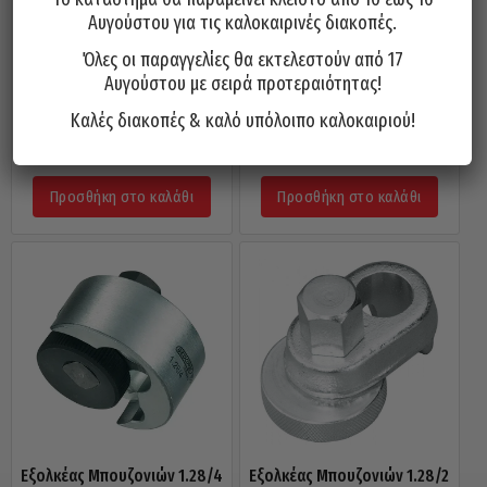
Αυγούστου για τις καλοκαιρινές διακοπές.
Όλες οι παραγγελίες θα εκτελεστούν από 17
Αυγούστου με σειρά προτεραιότητας!
Σετ 12 Τεμ. Εξαγωγής
Σετ 10 Τεμ. Εξαγωγής
Φθαρμένων Παξιμαδιών FORCE
Φθαρμένων Παξιμαδιών FORCE
Καλές διακοπές & καλό υπόλοιπο καλοκαιριού!
912U8
910U2
15,25
€
81,84
€
Προσθήκη στο καλάθι
Προσθήκη στο καλάθι
Εξολκέας Μπουζονιών 1.28/4
Εξολκέας Μπουζονιών 1.28/2