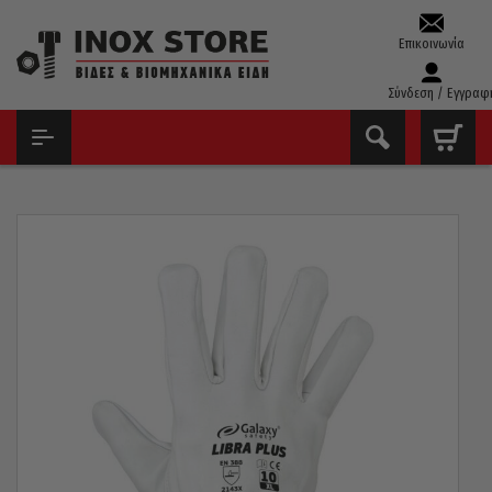
Επικοινωνία
Σύνδεση / Εγγραφ
ΑΡΧΙΚΉ
ΕΞΟΠΛΙΣΜΌΣ ΠΡΟΣΤΑΣΊΑΣ
ΓΆΝΤΙΑ ΕΡΓΑΣΊΑΣ
ΓΆΝΤΙΑ ΔΕΡΜΆΤΙΝΑ ΟΔΗΓΟΎ GALAXY LIBRA PLUS LARGE NO9