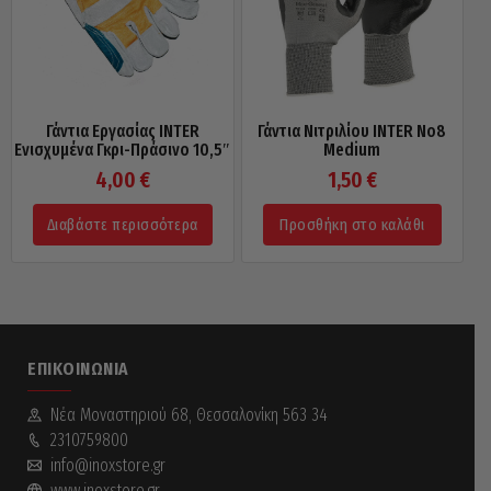
Γάντια Εργασίας INTER
Γάντια Νιτριλίου INTER Νo8
Ενισχυμένα Γκρι-Πράσινο 10,5″
Medium
4,00
€
1,50
€
Διαβάστε περισσότερα
Προσθήκη στο καλάθι
ΕΠΙΚΟΙΝΩΝΊΑ
Νέα Mοναστηριού 68, Θεσσαλονίκη 563 34
2310759800
info@inoxstore.gr
www.inoxstore.gr