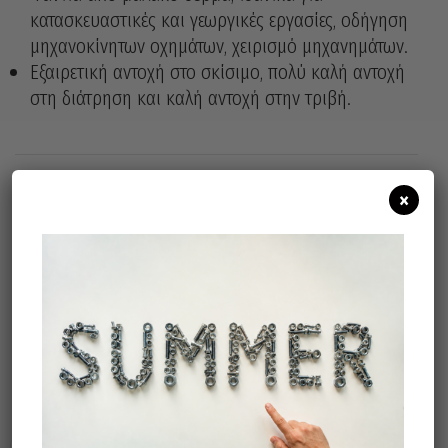
κατασκευαστικές και γεωργικές εργασίες, οδήγηση
μηχανοκίνητων οχημάτων, χειρισμό μηχανημάτων.
Εξαιρετική αντοχή στο σκίσιμο, πολύ καλή αντοχή
στη διάτρηση και καλή αντοχή στην τριβή.
×
Άμεσα διαθέσιμο
Διαθεσιμότητα:
Προσθήκη Στο Καλάθι
Σχετικά προϊόντα