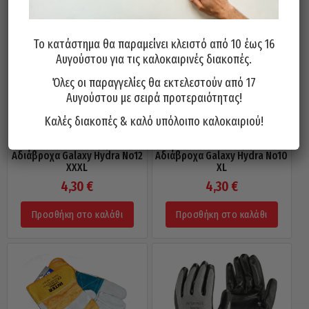
Το κατάστημα θα παραμείνει κλειστό από 10 έως 16
Αυγούστου για τις καλοκαιρινές διακοπές.
Όλες οι παραγγελίες θα εκτελεστούν από 17
Αυγούστου με σειρά προτεραιότητας!
Καλές διακοπές & καλό υπόλοιπο καλοκαιριού!
Γάντια Με Επικάλυψη Λάτεξ
Γάντια Με Επικάλυψη Λάτεξ
Αδιάβροχα Galaxy Hydra Νo12
Αδιάβροχα Galaxy Hydra Νo10
XXXL
XL
4,30
€
4,30
€
Προσθήκη στο καλάθι
Προσθήκη στο καλάθι