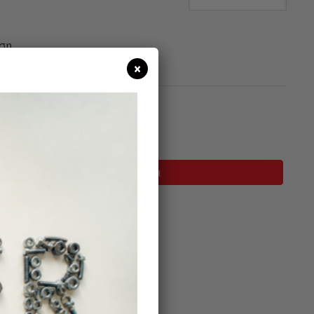
ση.
×
σιμο
Προσθήκη Στο Καλάθι