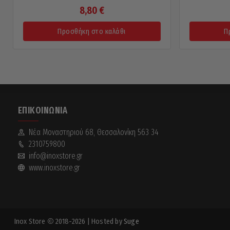
8,80
€
Προσθήκη στο καλάθι
Π
ΕΠΙΚΟΙΝΩΝΊΑ
Νέα Mοναστηριού 68, Θεσσαλονίκη 563 34
2310759800
info@inoxstore.gr
www.inoxstore.gr
Inox Store
2018-2026
| Hosted by
Suge