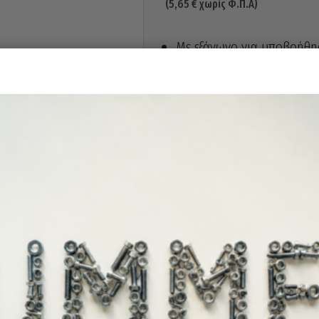
(
5,65
€
χωρίς Φ.Π.Α)
Με εξάγωνο για υποβοήθη
Άμεσα διαθέ
Διαθεσιμότητα: