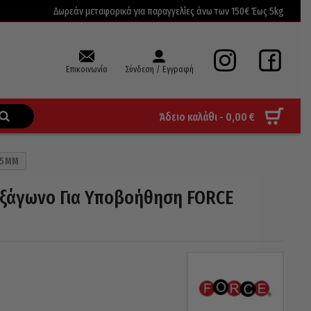
Δωρεάν μεταφορικά για παραγγελίες άνω των 150€ Έως 5kg
Επικοινωνία
Σύνδεση / Εγγραφή
Άδειο καλάθι -
0,00
€
75MM
Εξάγωνο Για Υποβοήθηση FORCE