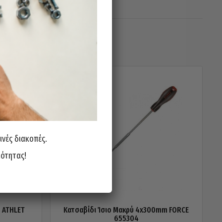
ινές διακοπές.
ιότητας!
ή ATHLET
Κατσαβίδι Ίσιο Μακρύ 4x300mm FORCE
655304