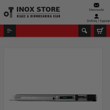
Επικοινωνία
Σύνδεση / Εγγραφ
ΑΡΧΙΚΉ
ΕΡΓΑΛΕΊΑ ΧΕΙΡΌΣ - ΑΝΑΛΏΣΙΜΑ
ΚΌΦΤΕΣ ΜΟΚΈΤΑΣ & ΤΖΑΜΙΏΝ - ΞΎΣΤΡΕΣ
ΚΌΦΤΗΣ ΜΟΚΈΤΑΣ KDS ΙΑΠΩΝΊΑΣ METAL SLIM S-11 9MM