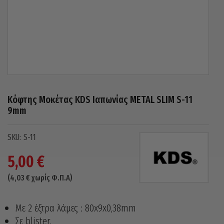
Κόφτης Μοκέτας KDS Ιαπωνίας METAL SLIM S-11
9mm
S-11
5,00
€
(
4,03
€
χωρίς Φ.Π.Α)
Με 2 έξτρα λάμες : 80x9x0,38mm
Σε blister.