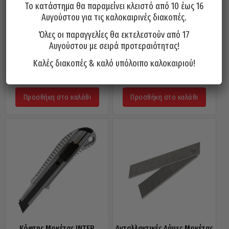
Το κατάστημα θα παραμείνει κλειστό από 10 έως 16
Αυγούστου για τις καλοκαιρινές διακοπές.
Όλες οι παραγγελίες θα εκτελεστούν από 17
Αυγούστου με σειρά προτεραιότητας!
Κόφτης Μοκέτας KDS Ιαπωνίας
Κόφτης Μοκέτας KDS Ιαπωνίας
L-32 / Σώμα Αλουμινίου 18mm
Αυτόματο Κλείδωμα L-22 18mm
Καλές διακοπές & καλό υπόλοιπο καλοκαιριού!
5,80
€
5,60
€
Προσθήκη στο καλάθι
Προσθήκη στο καλάθι
Κόφτης Μοκέτας INTER
Ανταλλακτικές Λάμες Μοκέτας