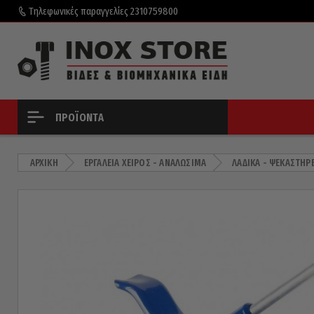
Τηλεφωνικές παραγγελίες
2310759800
ΠΡΟΪΌΝΤΑ
ΑΡΧΙΚΉ
ΕΡΓΑΛΕΊΑ ΧΕΙΡΌΣ - ΑΝΑΛΏΣΙΜΑ
ΛΑΔΙΚΆ - ΨΕΚΑΣΤΉΡ