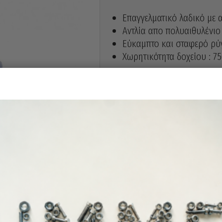
Επαγγελματικό λαδικό με α
Αντλία απο πολυαιθυλένιο
Εύκαμπτο και σταφερό ρύ
Χωρητικότητα δοχείου : 7
Άμεσα διαθέ
Διαθεσιμότητα: