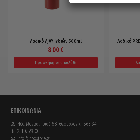
Λαδικό AJAY Ινδιών 500ml
Λαδικό PRE
8,00
€
Προσθήκη στο καλάθι
Δι
ΕΠΙΚΟΙΝΩΝΊΑ
Νέα Mοναστηριού 68, Θεσσαλονίκη 563 34
2310759800
info@inoxstore.gr