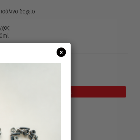
τσάλινο δοχείο
γχος
50ml
×
σιμο
Προσθήκη Στο Καλάθι