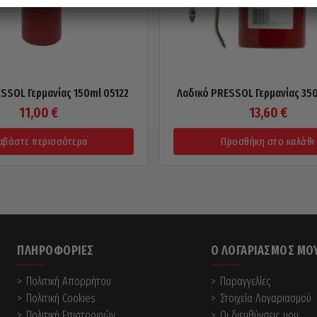
SSOL Γερμανίας 150ml 05122
Λαδικό PRESSOL Γερμανίας 35
11,00
€
13,60
€
αβάστε περισσότερα
Προσθήκη στο καλάθι
ΠΛΗΡΟΦΟΡΊΕΣ
Ο ΛΟΓΑΡΙΑΣΜΌΣ ΜΟ
Πολιτική Απορρήτου
Παραγγελίες
Πολιτική Cookies
Στοιχεία Λογαριασμού
Πολιτική Επιστροφών
Οι διευθύνσεις μου