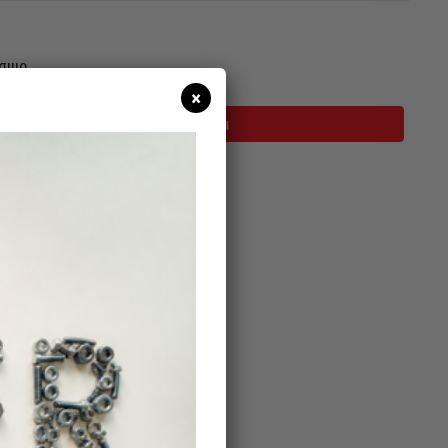
σιμο
×
Προσθήκη Στο Καλάθι