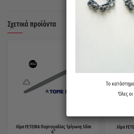
Σχετικά προϊόντα
Το κατάστημα 
Όλες οι
Λίμα FETEIRA Πορτογαλίας Τρίγωνη Slim
Λίμα FET
4”