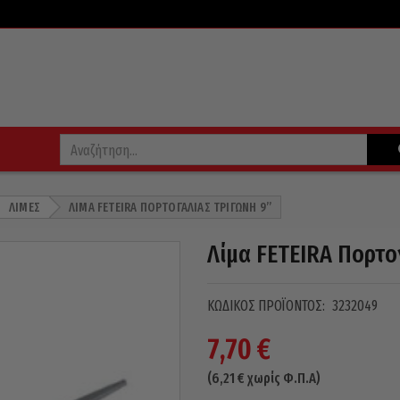
ΛΊΜΕΣ
ΛΊΜΑ FETEIRA ΠΟΡΤΟΓΑΛΊΑΣ ΤΡΊΓΩΝΗ 9”
Λίμα FETEIRA Πορτο
ΚΩΔΙΚΌΣ ΠΡΟΪΌΝΤΟΣ:
3232049
7,70
€
(
6,21
€
χωρίς Φ.Π.Α)