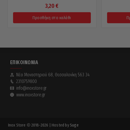
3,20
€
Προσθήκη στο καλάθι
Π
ΕΠΙΚΟΙΝΩΝΊΑ
Νέα Mοναστηριού 68, Θεσσαλονίκη 563 34
2310759800
info@inoxstore.gr
www.inoxstore.gr
Inox Store
2018-2026
| Hosted by
Suge