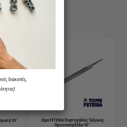
ινές διακοπές.
ιότητας!
Λίμα FETEIRA Πορτογαλίας Τρίγωνη
ιρωτή 10″
Πριονοκορδέλα 10″