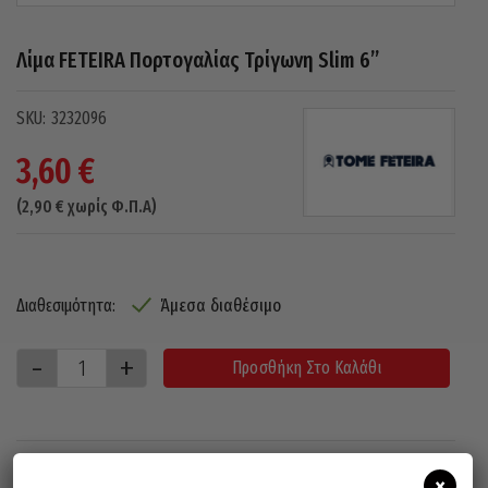
Λίμα FETEIRA Πορτογαλίας Τρίγωνη Slim 6”
3232096
3,60
€
(
2,90
€
χωρίς Φ.Π.Α)
Άμεσα διαθέσιμο
Διαθεσιμότητα:
Προσθήκη Στο Καλάθι
×
Σχετικά προϊόντα