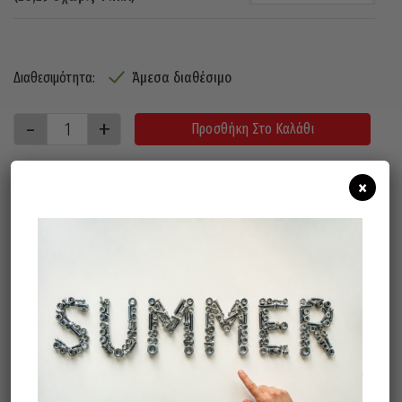
Άμεσα διαθέσιμο
Διαθεσιμότητα:
Προσθήκη Στο Καλάθι
×
ΠΕΡΙΓΡΑΦΉ
ΑΝΟΙΓΜΑ ΣΙΑΓΟΝΑΣ : 80mm
ΥΨΟΣ ΓΝΑΘΟΥ : 19mm
Σχετικά προϊόντα