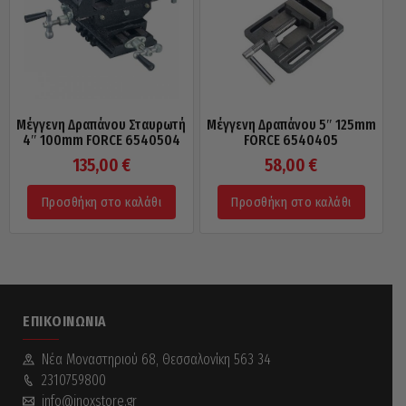
Μέγγενη Δραπάνου Σταυρωτή
Μέγγενη Δραπάνου 5″ 125mm
4″ 100mm FORCE 6540504
FORCE 6540405
135,00
€
58,00
€
Προσθήκη στο καλάθι
Προσθήκη στο καλάθι
ΕΠΙΚΟΙΝΩΝΊΑ
Νέα Mοναστηριού 68, Θεσσαλονίκη 563 34
2310759800
info@inoxstore.gr