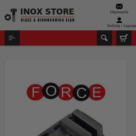
Επικοινωνία
Σύνδεση / Εγγραφ
ΑΡΧΙΚΉ
ΕΡΓΑΛΕΊΑ ΧΕΙΡΌΣ - ΑΝΑΛΏΣΙΜΑ
ΜΈΓΓΕΝΕΣ
ΜΈΓΓΕΝΗ ΔΡΑΠΆΝΟΥ 75MM FORCE 6540403