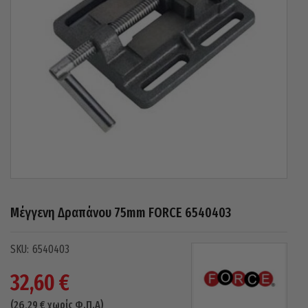
Μέγγενη Δραπάνου 75mm FORCE 6540403
6540403
32,60
€
(
26,29
€
χωρίς Φ.Π.Α)