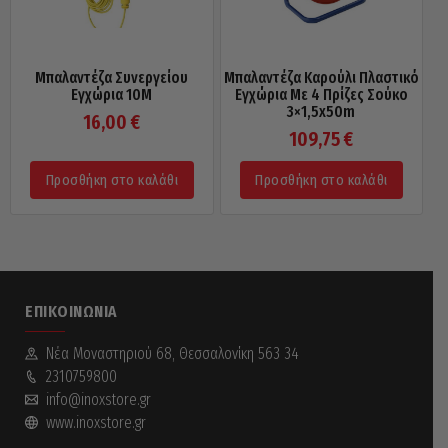
Μπαλαντέζα Συνεργείου
Μπαλαντέζα Καρούλι Πλαστικό
Εγχώρια 10M
Εγχώρια Με 4 Πρίζες Σούκο
3×1,5x50m
16,00
€
109,75
€
Προσθήκη στο καλάθι
Προσθήκη στο καλάθι
ΕΠΙΚΟΙΝΩΝΊΑ
Νέα Mοναστηριού 68, Θεσσαλονίκη 563 34
2310759800
info@inoxstore.gr
www.inoxstore.gr