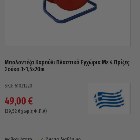
Μπαλαντέζα Καρούλι Πλαστικό Εγχώρια Με 4 Πρίζες
Σούκο 3×1,5x20m
61021220
49,00
€
(
39,52
€
χωρίς Φ.Π.Α)
Άμεσα διαθέσιμο
Διαθεσιμότητα: