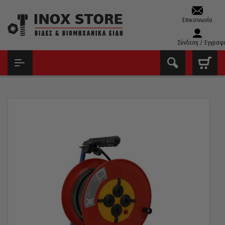
Επικοινωνία
Σύνδεση / Εγγραφ
ΑΡΧΙΚΉ
ΕΊΔΗ ΣΥΝΕΡΓΕΊΟΥ
ΜΠΑΛΑΝΤΈΖΕΣ - ΠΡΟΕΚΤΆΣΕΙΣ
ΜΠΑΛΑΝΤΈΖΑ ΚΑΡΟΎΛΙ ΠΛΑΣΤΙΚΌ ΕΓΧΏΡΙΑ ΜΕ 4 ΠΡΊΖΕΣ ΣΟΎΚΟ
3×1,5X20M