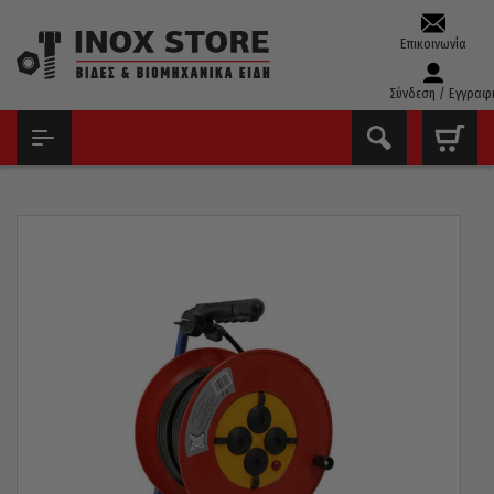
Επικοινωνία
Σύνδεση / Εγγραφ
ΑΡΧΙΚΉ
ΕΊΔΗ ΣΥΝΕΡΓΕΊΟΥ
ΜΠΑΛΑΝΤΈΖΕΣ - ΠΡΟΕΚΤΆΣΕΙΣ
ΜΠΑΛΑΝΤΈΖΑ ΚΑΡΟΎΛΙ ΠΛΑΣΤΙΚΌ ΕΓΧΏΡΙΑ ΜΕ 4 ΠΡΊΖΕΣ ΣΟΎΚΟ
3×1,5X50M