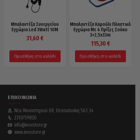
Μπαλαντέζα Συνεργείου
Μπαλαντέζα Καρούλι Πλαστικό
Εγχώρια Led 3Watt 10M
Εγχώρια Με 4 Πρίζες Σούκο
3×2,5x33m
31,60
€
115,30
€
Προσθήκη στο καλάθι
Προσθήκη στο καλάθι
ΕΠΙΚΟΙΝΩΝΊΑ
Νέα Mοναστηριού 68, Θεσσαλονίκη 563 34
2310759800
info@inoxstore.gr
www.inoxstore.gr