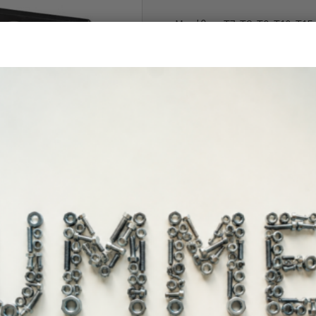
Μεγέθη : T7-T8-T9-T10-T15
Μήκος : 25mm
Άμεσα διαθέ
Διαθεσιμότητα: