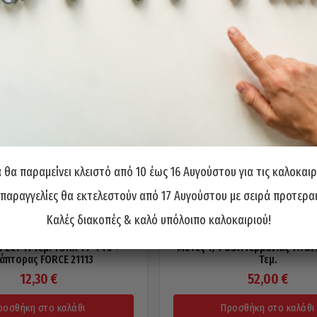
θα παραμείνει κλειστό από 10 έως 16 Αυγούστου για τις καλοκαιρ
 παραγγελίες θα εκτελεστούν από 17 Αυγούστου με σειρά προτερα
Καλές διακοπές & καλό υπόλοιπο καλοκαιριού!
 Σετ 11 Τεμ. TORX T7-T40 +
Μύτες 1/4 USH Γερμανίας Τιτανί
άπτορας FORCE 21113
Τεμ.
12,30
€
52,00
€
ροσθήκη στο καλάθι
Προσθήκη στο καλάθι