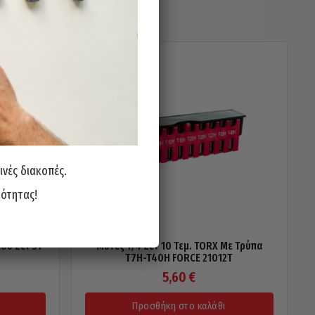
ινές διακοπές.
ιότητας!
ου Σετ 31
Μύτες 1/4 Σετ 10 Τεμ. TORX Με Τρύπα
T7H-T40H FORCE 21012T
5,60
€
Προσθήκη στο καλάθι