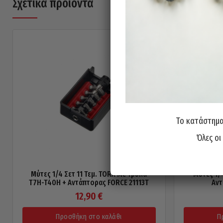
Σχετικά προϊόντα
Το κατάστημα 
Όλες οι
Μύτες 1/4 Σετ 11 Τεμ. TORX Με Τρύπα
Μύτες 1/4
T7H-T40H + Αντάπτορας FORCE 21113T
Αντ
12,90
€
Προσθήκη στο καλάθι
Π