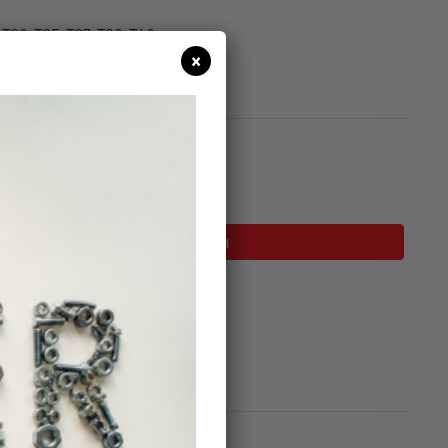
-T20-T25-T27-T30-T40
×
σιμο
Προσθήκη Στο Καλάθι