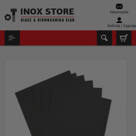
Επικοινωνία
Σύνδεση / Εγγραφ
ΑΡΧΙΚΉ
ΔΊΣΚΟΙ - ΛΕΙΑΝΤΙΚΆ
ΓΥΑΛΌΧΑΡΤΑ - ΝΤΟΥΚΌΧΑΡΤΑ
ΝΤΟΥΚΌΧΑΡΤΟ ΝΕΡΟΎ ΤΣΕΧΊΑΣ P2000