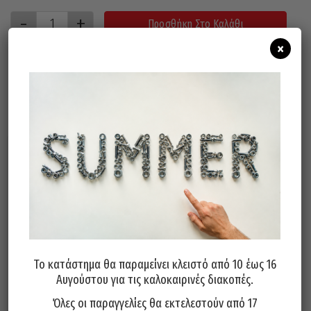
Προσθήκη Στο Καλάθι
×
Σχετικά προϊόντα
Το κατάστημα θα παραμείνει κλειστό από 10 έως 16
Αυγούστου για τις καλοκαιρινές διακοπές.
Ντουκόχαρτο Νερού Τσεχίας
Ντουκόχαρτο Νερού Τσεχίας
P1200
P180
Όλες οι παραγγελίες θα εκτελεστούν από 17